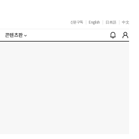
신문구독
|
English
|
日本語
|
中文
콘텐츠판