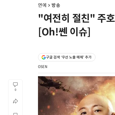
연예
방송
"여전히 절친" 주호
[Oh!쎈 이슈]
구글 검색 ‘우선 노출 매체’ 추가
OSEN
0