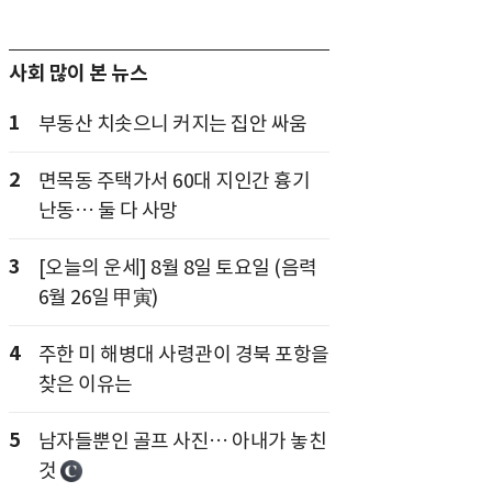
사회 많이 본 뉴스
1
부동산 치솟으니 커지는 집안 싸움
2
면목동 주택가서 60대 지인간 흉기
난동… 둘 다 사망
3
[오늘의 운세] 8월 8일 토요일 (음력
6월 26일 甲寅)
4
주한 미 해병대 사령관이 경북 포항을
찾은 이유는
5
남자들뿐인 골프 사진… 아내가 놓친
것