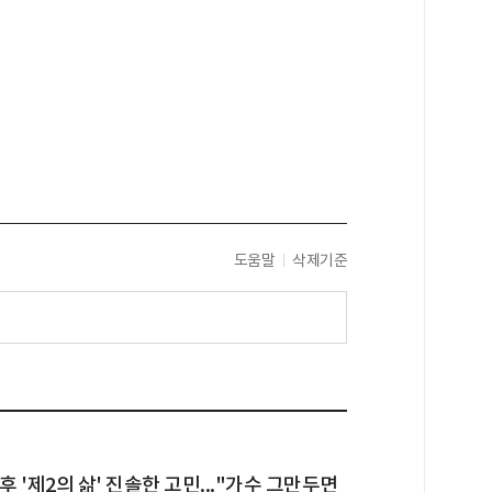
도움말
삭제기준
후 '제2의 삶' 진솔한 고민..."가수 그만두면