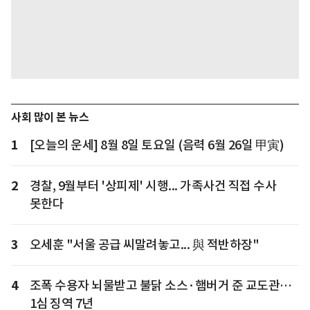
사회 많이 본 뉴스
1
[오늘의 운세] 8월 8일 토요일 (음력 6월 26일 甲寅)
2
경찰, 9월부터 '상피제' 시행... 가족사건 직접 수사
못한다
3
오세훈 "서울 공급 씨말려놓고... 與 적반하장"
4
조폭 수용자 뇌물받고 불닭 소스·햄버거 준 교도관…
1심 징역 7년