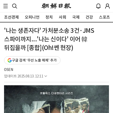
조선경제
오피니언
정치
사회
국제
건강
스포츠
'나는 생존자다' 가처분소송 3건·JMS
스파이까지...'나는 신이다' 이어 韓
뒤집을까 [종합](Oh!쎈 현장)
구글 검색 ‘우선 노출 매체’ 추가
OSEN
업데이트
2025.08.13. 12:11