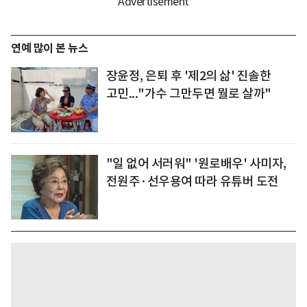
연예 많이 본 뉴스
장윤정, 은퇴 후 '제2의 삶' 진솔한
고민..."가수 그만두면 뭘로 살까"
"일 없어 서러워" '원로배우' 사미자,
전원주·선우용여 따라 유튜버 도전