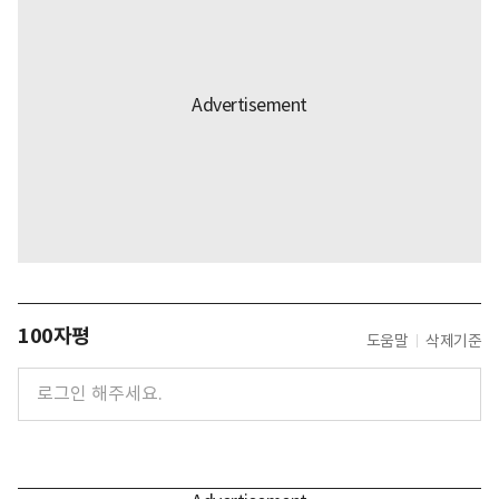
100자평
도움말
삭제기준