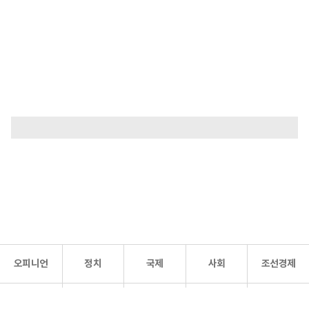
오피니언
정치
국제
사회
조선경제
문화·
조선
스포츠
건강
조선몰
연예
리더스