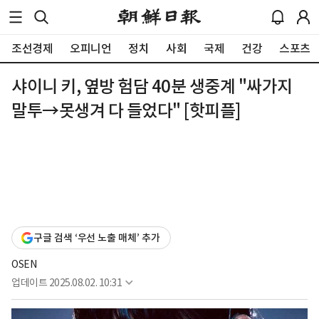
조선경제
오피니언
정치
사회
국제
건강
스포츠
샤이니 키, 옆방 험담 40분 생중계 "싸가지
말투→못생겨 다 들었다" [핫피플]
구글 검색 ‘우선 노출 매체’ 추가
OSEN
업데이트
2025.08.02. 10:31