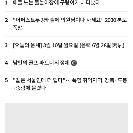
1
애들 노는 물놀이장에 구렁이가 나타났다
2
"더퍼스트무빙캐슬에 의원님이나 사세요" 2030 분노
폭발
3
[오늘의 운세] 8월 10일 월요일 (음력 6월 28일 丙辰)
4
남편의 골프 파트너의 정체
5
"같은 서울인데 더 덥다"… 폭염 취약지역, 강북·도봉
·중랑에 몰렸다