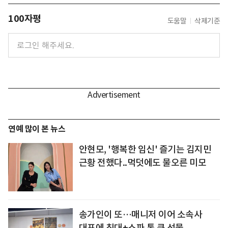
100자평
도움말
삭제기준
연예 많이 본 뉴스
안현모, '행복한 임신' 즐기는 김지민
근황 전했다..먹덧에도 물오른 미모
송가인이 또…매니저 이어 소속사
대표에 침대+소파 통 큰 선물