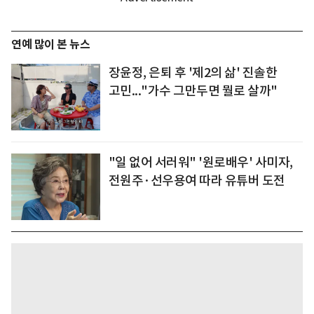
연예 많이 본 뉴스
장윤정, 은퇴 후 '제2의 삶' 진솔한
고민..."가수 그만두면 뭘로 살까"
"일 없어 서러워" '원로배우' 사미자,
전원주·선우용여 따라 유튜버 도전