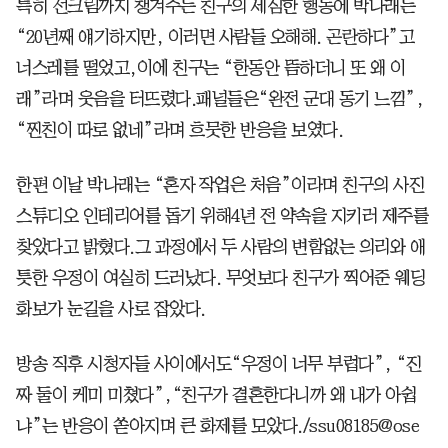
특히 선크림까지 챙겨주는 친구의 세심한 행동에 박나래는
“20년째 얘기하지만, 이러면 사람들 오해해. 곤란하다”고
너스레를 떨었고,이에 친구는 “한동안 뜸하더니 또 왜 이
래”라며 웃음을 터뜨렸다.패널들은“완전 군대 동기 느낌”,
“찐친이 따로 없네”라며 흐뭇한 반응을 보였다.
한편 이날 박나래는 “혼자 작업은 처음”이라며 친구의 사진
스튜디오 인테리어를 돕기 위해4년 전 약속을 지키러 제주를
찾았다고 밝혔다.그 과정에서 두 사람의 변함없는 의리와 애
틋한 우정이 여실히 드러났다. 무엇보다 친구가 찍어준 웨딩
화보가 눈길을 사로 잡았다.
방송 직후 시청자들 사이에서도“우정이 너무 부럽다”, “진
짜 둘이 케미 미쳤다”,“친구가 결혼한다니까 왜 내가 아쉽
냐”는 반응이 쏟아지며 큰 화제를 모았다./ssu08185@ose