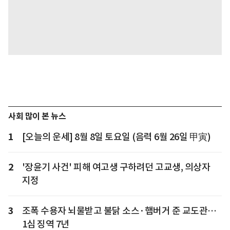
사회 많이 본 뉴스
1
[오늘의 운세] 8월 8일 토요일 (음력 6월 26일 甲寅)
2
'장윤기 사건' 피해 여고생 구하려던 고교생, 의상자
지정
3
조폭 수용자 뇌물받고 불닭 소스·햄버거 준 교도관…
1심 징역 7년