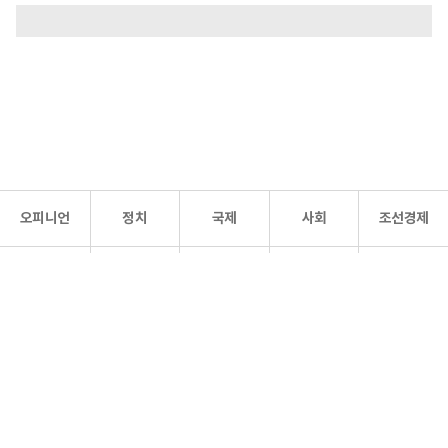
오피니언
정치
국제
사회
조선경제
문화·
조선
스포츠
건강
조선몰
연예
리더스
조선일보 공식 SNS
개인정보처리방침
사이트맵