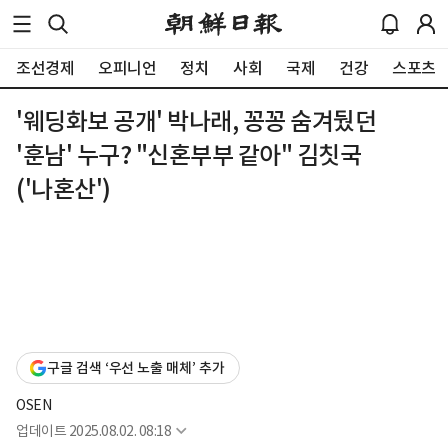
조선경제
오피니언
정치
사회
국제
건강
스포츠
'웨딩화보 공개' 박나래, 꽁꽁 숨겨뒀던
'훈남' 누구? "신혼부부 같아" 김칫국
('나혼산')
구글 검색 ‘우선 노출 매체’ 추가
OSEN
업데이트
2025.08.02. 08:18