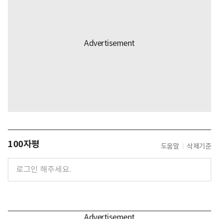
100자평
도움말
삭제기준