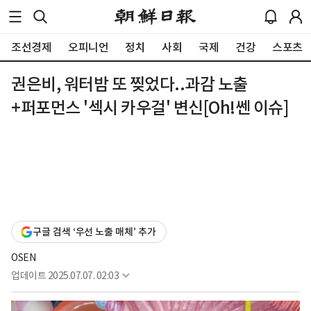
조선경제
오피니언
정치
사회
국제
건강
스포츠
권은비, 워터밤 또 찢었다..과감 노출
+퍼포먼스 '섹시 카우걸' 변신[Oh!쎈 이슈]
구글 검색 ‘우선 노출 매체’ 추가
OSEN
업데이트
2025.07.07. 02:03