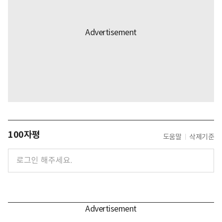
100자평
도움말
삭제기준