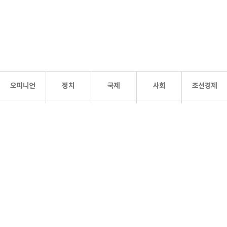
오피니언
정치
국제
사회
조선경제
문화·
조선
스포츠
건강
조선몰
연예
리더스
조선일보 공식 SNS
개인정보처리방침
사이트맵
Copyright 조선일보 All rights reserved. 무단 전재 및 재배포 금지.