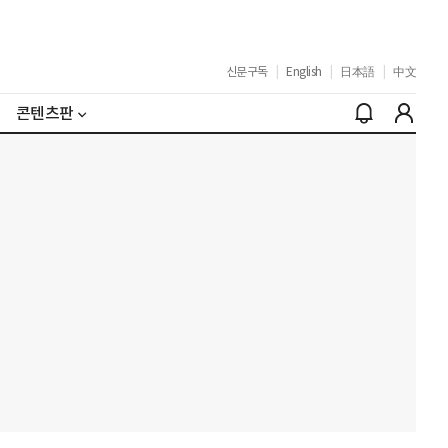
신문구독
|
English
|
日本語
|
中文
콘텐츠판