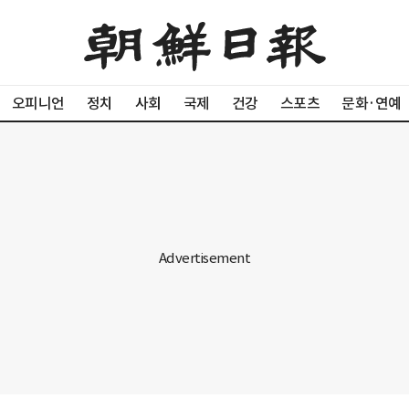
오피니언
정치
사회
국제
건강
스포츠
문화·연예