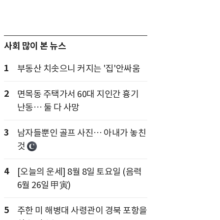
사회 많이 본 뉴스
1
부동산 치솟으니 커지는 '집'안싸움
2
면목동 주택가서 60대 지인간 흉기
난동… 둘 다 사망
3
남자들뿐인 골프 사진… 아내가 놓친
것
4
[오늘의 운세] 8월 8일 토요일 (음력
6월 26일 甲寅)
5
주한 미 해병대 사령관이 경북 포항을