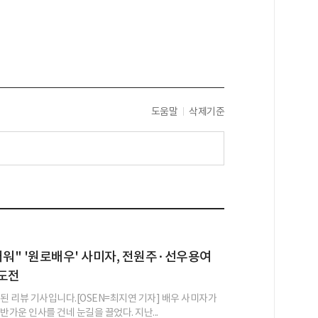
도움말
삭제기준
러워" '원로배우' 사미자, 전원주·선우용여
 도전
성된 리뷰 기사입니다.[OSEN=최지연 기자] 배우 사미자가
반가운 인사를 건네 눈길을 끌었다. 지난...