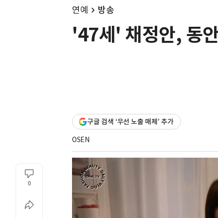
연예
방송
'47세' 채정안, 동
구글 검색 ‘우선 노출 매체’ 추가
OSEN
0