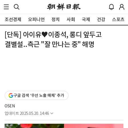
조선경제
오피니언
정치
사회
국제
건강
스포츠
[단독] 아이유♥이종석, 롱디 앞두고
결별설..측근 "잘 만나는 중" 해명
구글 검색 ‘우선 노출 매체’ 추가
OSEN
업데이트
2025.05.20. 14:46