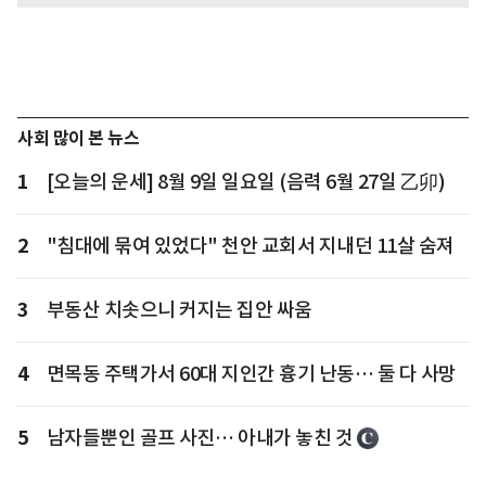
사회 많이 본 뉴스
1
[오늘의 운세] 8월 9일 일요일 (음력 6월 27일 乙卯)
2
"침대에 묶여 있었다" 천안 교회서 지내던 11살 숨져
3
부동산 치솟으니 커지는 집안 싸움
4
면목동 주택가서 60대 지인간 흉기 난동… 둘 다 사망
5
남자들뿐인 골프 사진… 아내가 놓친 것