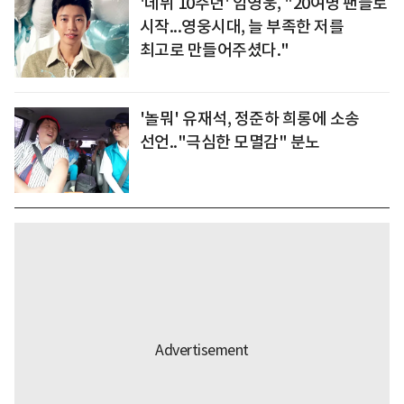
'데뷔 10주년' 임영웅, "20여명 팬들로
시작...영웅시대, 늘 부족한 저를
최고로 만들어주셨다."
'놀뭐' 유재석, 정준하 희롱에 소송
선언.."극심한 모멸감" 분노