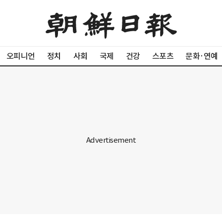
오피니언
정치
사회
국제
건강
스포츠
문화·연예