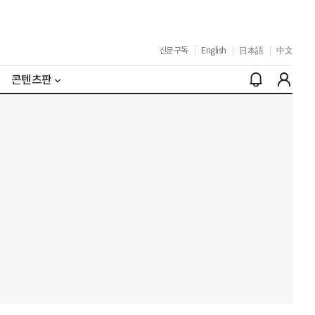
신문구독
|
English
|
日本語
|
中文
콘텐츠판