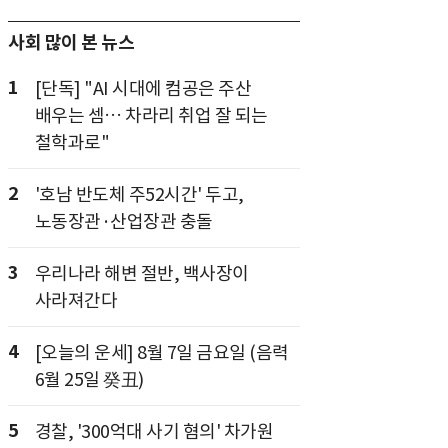
사회 많이 본 뉴스
1
[단독] "AI 시대에 컴공은 주산
배우는 셈… 차라리 취업 잘 되는
철학과로"
2
'호남 반도체 주52시간' 두고,
노동장관·산업장관 충돌
3
우리나라 해변 절반, 백사장이
사라져간다
4
[오늘의 운세] 8월 7일 금요일 (음력
6월 25일 癸丑)
5
경찰, '300억대 사기 혐의' 차가원