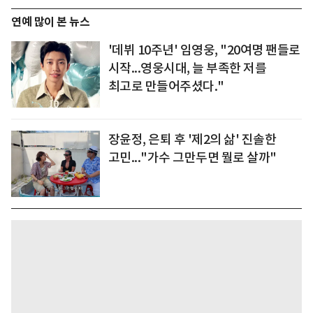
연예 많이 본 뉴스
'데뷔 10주년' 임영웅, "20여명 팬들로
시작...영웅시대, 늘 부족한 저를
최고로 만들어주셨다."
장윤정, 은퇴 후 '제2의 삶' 진솔한
고민..."가수 그만두면 뭘로 살까"