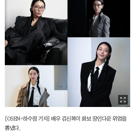
[OSEN=하수정 기자] 배우 김신록이 화보 장인다운 위엄을
뽐냈다.