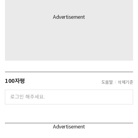
100자평
도움말
삭제기준