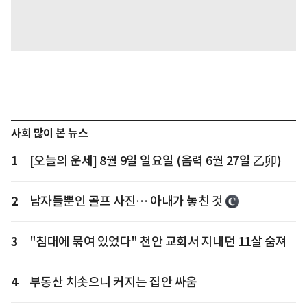
사회 많이 본 뉴스
1
[오늘의 운세] 8월 9일 일요일 (음력 6월 27일 乙卯)
2
남자들뿐인 골프 사진… 아내가 놓친 것
3
"침대에 묶여 있었다" 천안 교회서 지내던 11살 숨져
4
부동산 치솟으니 커지는 집안 싸움