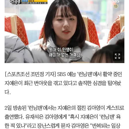
[스포츠조선 조민정 기자] SBS 예능 '런닝맨'에서 활약 중인
지예은이 최근 번아웃을 겪고 있다고 솔직한 심경을 털어놨
다.
2일 방송된 '런닝맨'에서는 지예은의 절친 김아영이 게스트로
출연했다. 유재석은 김아영에게 "혹시 지예은이 '런닝맨' 욕
한 적 있나"라고 장난스럽게 묻자 김아영은 "반복되는 일상