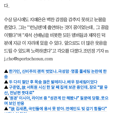
다.
수상 당시에도 지예은은 벅찬 감정을 감추지 못하고 눈물을
쏟았다. 그는 "'런닝맨'에 출연하는 것이 꿈이었는데, 그 꿈을
이뤘다"며 "재석 선배님을 비롯한 모든 멤버들과 제작진 덕
분에 지금 이 자리에 있을 수 있다. 앞으로도 더 많은 웃음을
드릴 수 있도록 노력하겠다"고 각오를 다졌다.조민정 기자 m
j.cho@sportschosun.com
▲
한가인, 신비주의 괜히 벗었나..극성맘·명품 풀세팅 논란에 한
숨
▲
두 다리 절단 후 목숨 끊은 발레리나..배우 장세림이었다
▲
구준엽, 故 서희원 시신 한 달 째 집에 보관 중인데..장모 “딸 유
산, 전남편 뜻대로”
▲
'원경' 이시아, 라이브 중 “성관계 안 해봤냐” 질문에 당황..웃으
며 보인 반응
▲
“故 김새론, 국민들에 용서 못 받아..연예인도 빚 갚기 힘들다”