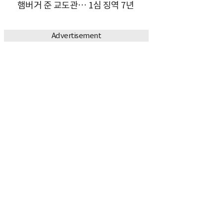
햄버거 준 교도관… 1심 징역 7년