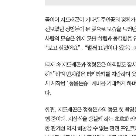
곧이어 지드래곤이 기다린 주인공의 정체가
선보였던 정형돈이 문 앞으로 모습을 드러낸
사람의 모습은 왠지 모를 설렘과 뭉클함을 
“보고 싶었어요”, “벌써 11년이나 됐다는
티저 속 지드래곤과 정형돈은 어색함도 잠시,
해?”라며 변치않은 티키타카를 자랑하며 웃
시 시작될 ‘형용돈죵’ 케미를 기대하게 하며
다.
한편, 지드래곤은 정형돈과의 동묘 첫 촬영
행 중이다. 시상식을 방불케 하는 초호화 
한 관계성 역시 빼놓을 수 없는 관전 포인트