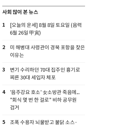
사회 많이 본 뉴스
1
[오늘의 운세] 8월 8일 토요일 (음력
6월 26일 甲寅)
2
미 해병대 사령관이 경북 포항을 찾은
이유는
3
변기 수리하던 70대 집주인 흉기로
찌른 30대 세입자 체포
4
'음주강요 호소' 女소방관 죽음에...
"회식 몇 번 한 걸로" 비하 공무원
검거
5
조폭 수용자 뇌물받고 불닭 소스·