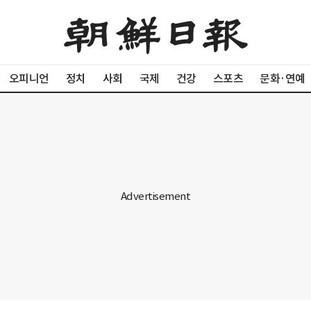
오피니언
정치
사회
국제
건강
스포츠
문화·연예