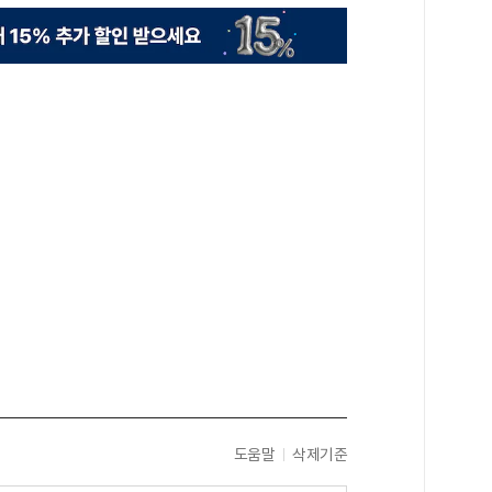
도움말
삭제기준