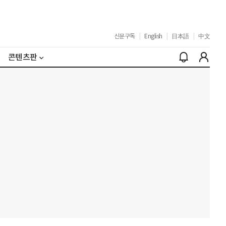
신문구독
|
English
|
日本語
|
中文
콘텐츠판