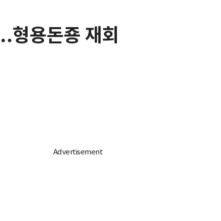
..형용돈죵 재회