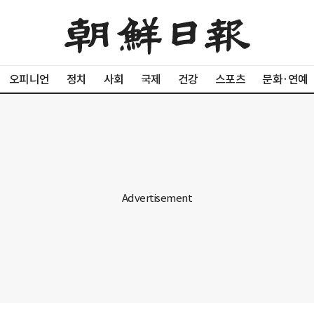
오피니언
정치
사회
국제
건강
스포츠
문화·연예