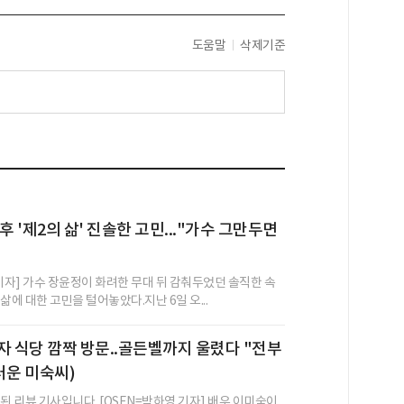
도움말
삭제기준
후 '제2의 삶' 진솔한 고민..."가수 그만두면
 기자] 가수 장윤정이 화려한 무대 뒤 감춰두었던 솔직한 속
삶에 대한 고민을 털어놓았다.지난 6일 오...
자 식당 깜짝 방문..골든벨까지 울렸다 "전부
러운 미숙씨)
된 리뷰 기사입니다. [OSEN=박하영 기자] 배우 이미숙이