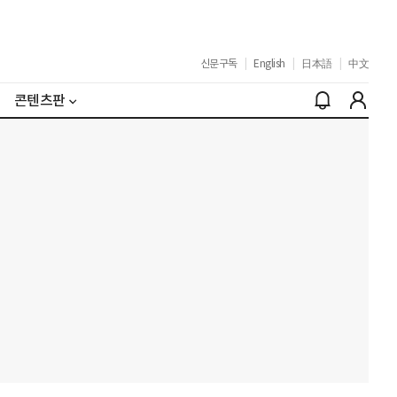
신문구독
|
English
|
日本語
|
中文
콘텐츠판