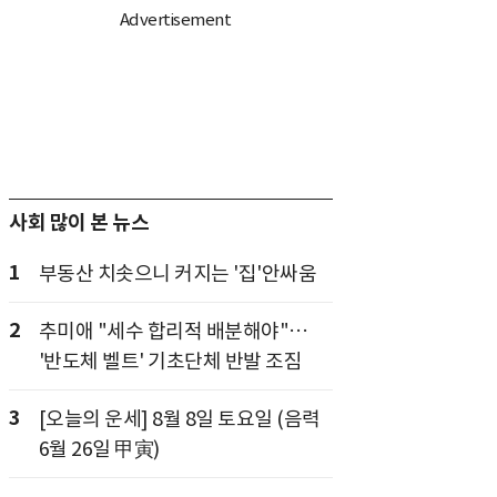
사회 많이 본 뉴스
1
부동산 치솟으니 커지는 '집'안싸움
2
추미애 "세수 합리적 배분해야"…
'반도체 벨트' 기초단체 반발 조짐
3
[오늘의 운세] 8월 8일 토요일 (음력
6월 26일 甲寅)