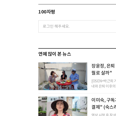
100자평
연예 많이 본 뉴스
장윤정, 은퇴 
뭘로 살까"
[OSEN=박근희
내와 은퇴 이후의 
이미숙, 구독
결제" (숙스
영상 시청 후 작성