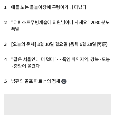
1
애들 노는 물놀이장에 구렁이가 나타났다
2
"더퍼스트무빙캐슬에 의원님이나 사세요" 2030 분노
폭발
3
[오늘의 운세] 8월 10일 월요일 (음력 6월 28일 丙辰)
4
"같은 서울인데 더 덥다"… 폭염 취약지역, 강북·도봉
·중랑에 몰렸다
5
남편의 골프 파트너의 정체