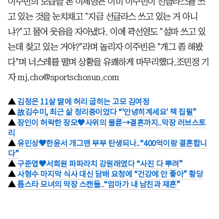
이주빈의 모습을 본 이세영은 이미 이주빈이 선글라스를 쓰
고 있는 것을 눈치채고 "지금 선글라스 쓰고 있는 거 아니
냐?"고 물어 웃음을 자아냈다. 이에 곽선영도 "설마 쓰고 있
는데 찾고 있는 거야?"라며 놀리자 이주빈은 "개그 좀 해봤
다"며 너스레를 떨며 상황을 유쾌하게 마무리했다.조민정 기
자 mj.cho@sportschosun.com
▲
김정은 11살 딸에 허리 굽히는 고모 김여정
▲
故김수미, 최근 삶 정리중이었다 “'안녕히계세요' 책 집필”
▲
장인이 허락한 장모♥사위의 불륜→결혼까지..막장 러브스토
리
▲
유민상♥한윤서 개그맨 부부 탄생되나..“400억이랑 결혼합니
다”
▲
구준엽♥서희원 파파라치 강원래였다 “사진 다 뿌려”
▲
사형수 마지막 식사 대신 담배 요청에 “건강에 안 좋아” 황당
▲
톱스타 모녀의 막장 스캔들..“엄마가 내 남친과 재혼”