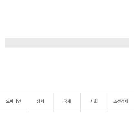
오피니언
정치
국제
사회
조선경제
문화·
조선
스포츠
건강
조선몰
연예
리더스