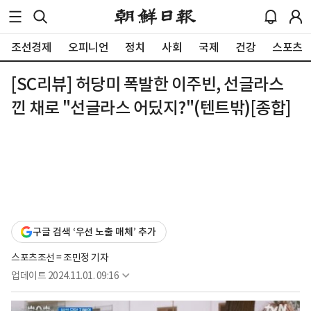
조선경제
오피니언
정치
사회
국제
건강
스포츠
[SC리뷰] 허당미 폭발한 이주빈, 선글라스
낀 채로 "선글라스 어딨지?"(텐트밖)[종합]
구글 검색 ‘우선 노출 매체’ 추가
스포츠조선 = 조민정 기자
업데이트
2024.11.01. 09:16