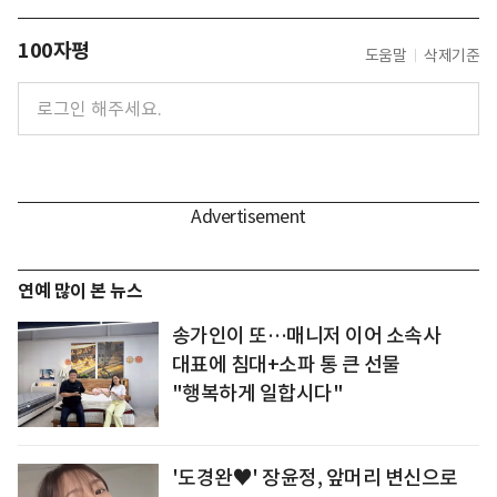
100자평
도움말
삭제기준
연예 많이 본 뉴스
송가인이 또…매니저 이어 소속사
대표에 침대+소파 통 큰 선물
"행복하게 일합시다"
'도경완♥' 장윤정, 앞머리 변신으로