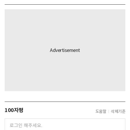
100자평
도움말
삭제기준