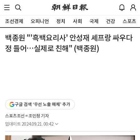
조선경제
오피니언
정치
사회
국제
건강
스포츠
백종원 "'흑백요리사' 안성재 셰프랑 싸우다
정 들어…실제로 친해" (백종원)
구글 검색 ‘우선 노출 매체’ 추가
스포츠조선 = 조민정 기자
업데이트
2024.09.21. 00:42