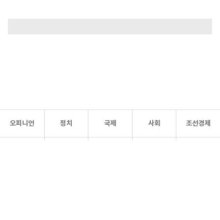
오피니언
정치
국제
사회
조선경제
문화·
조선
스포츠
건강
조선몰
연예
리더스
조선일보 공식 SNS