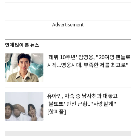
연예 많이 본 뉴스
'데뷔 10주년' 임영웅, "20여명 팬들로
시작...영웅시대, 부족한 저를 최고로"
유아인, 자숙 중 남사친과 대놓고
'볼뽀뽀' 반전 근황.."사랑할게"
[핫피플]