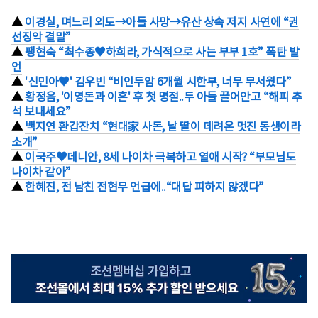
▲
이경실, 며느리 외도→아들 사망→유산 상속 저지 사연에 “권
선징악 결말”
▲
팽현숙 “최수종♥하희라, 가식적으로 사는 부부 1호” 폭탄 발
언
▲
'신민아♥' 김우빈 “비인두암 6개월 시한부, 너무 무서웠다”
▲
황정음, '이영돈과 이혼' 후 첫 명절..두 아들 끌어안고 “해피 추
석 보내세요”
▲
백지연 환갑잔치 “현대家 사돈, 날 딸이 데려온 멋진 동생이라
소개”
▲
이국주♥데니안, 8세 나이차 극복하고 열애 시작? “부모님도
나이차 같아”
▲
한혜진, 전 남친 전현무 언급에..“대답 피하지 않겠다”