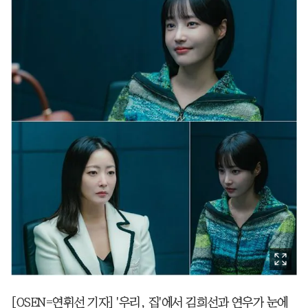
[OSEN=연휘선 기자] '우리, 집'에서 김희선과 연우가 눈에