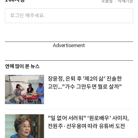
도움말
삭제기준
연예 많이 본 뉴스
장윤정, 은퇴 후 '제2의 삶' 진솔한
고민..."가수 그만두면 뭘로 살까"
"일 없어 서러워" '원로배우' 사미자,
전원주·선우용여 따라 유튜버 도전