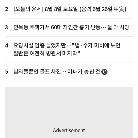
2
[오늘의 운세] 8월 8일 토요일 (음력 6월 26일 甲寅)
3
면목동 주택가서 60대 지인간 흉기 난동… 둘 다 사망
4
요양시설 임종 늘었지만…"법·수가 미비에 노인
절반은 여전히 병원서 마지막"
5
남자들뿐인 골프 사진… 아내가 놓친 것