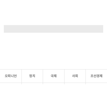
오피니언
정치
국제
사회
조선경제
문화·
조선
스포츠
건강
조선몰
연예
리더스
조선일보 공식 SNS