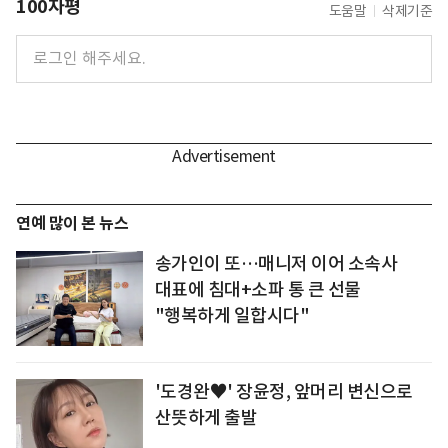
100자평
도움말
삭제기준
연예 많이 본 뉴스
송가인이 또…매니저 이어 소속사
대표에 침대+소파 통 큰 선물
"행복하게 일합시다"
'도경완♥' 장윤정, 앞머리 변신으로
산뜻하게 출발