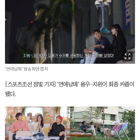
'연애남매' 방송화면 캡처
[스포츠조선 정빛 기자] '연애남매' 용우-지원이 최종 커플이
됐다.