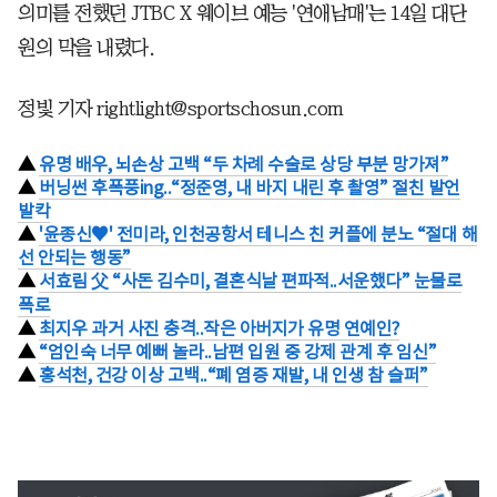
의미를 전했던 JTBC X 웨이브 예능 '연애남매'는 14일 대단
원의 막을 내렸다.
정빛 기자 rightlight@sportschosun.com
▲
유명 배우, 뇌손상 고백 “두 차례 수술로 상당 부분 망가져”
▲
버닝썬 후폭풍ing..“정준영, 내 바지 내린 후 촬영” 절친 발언
발칵
▲
'윤종신♥' 전미라, 인천공항서 테니스 친 커플에 분노 “절대 해
선 안되는 행동”
▲
서효림 父 “사돈 김수미, 결혼식날 편파적..서운했다” 눈물로
폭로
▲
최지우 과거 사진 충격..작은 아버지가 유명 연예인?
▲
“엄인숙 너무 예뻐 놀라..남편 입원 중 강제 관계 후 임신”
▲
홍석천, 건강 이상 고백..“폐 염증 재발, 내 인생 참 슬퍼”