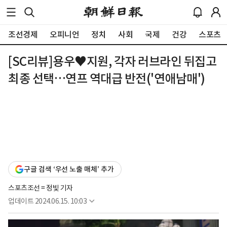
조선경제
오피니언
정치
사회
국제
건강
스포츠
[SC리뷰]용우♥지원, 각자 러브라인 뒤집고
최종 선택…연프 역대급 반전('연애남매')
구글 검색 ‘우선 노출 매체’ 추가
스포츠조선 = 정빛 기자
업데이트
2024.06.15. 10:03