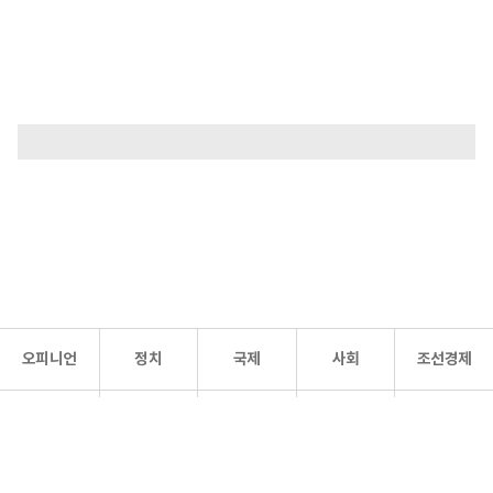
오피니언
정치
국제
사회
조선경제
문화·
조선
스포츠
건강
조선몰
연예
리더스