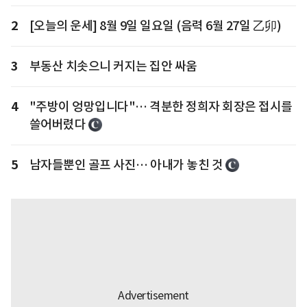
2
[오늘의 운세] 8월 9일 일요일 (음력 6월 27일 乙卯)
3
부동산 치솟으니 커지는 집안 싸움
4
"주방이 엉망입니다"… 격분한 정희자 회장은 접시를
쓸어버렸다
5
남자들뿐인 골프 사진… 아내가 놓친 것