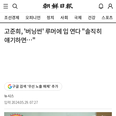
조선경제
오피니언
정치
사회
국제
건강
스포츠
고준희, '버닝썬' 루머에 입 연다 "솔직히
얘기하면…"
구글 검색 ‘우선 노출 매체’ 추가
뉴시스
입력
2024.05.29. 07:27