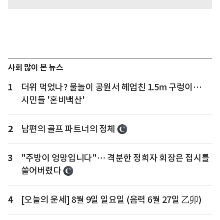
사회 많이 본 뉴스
1
더위 먹었나? 물놀이 공원서 헤엄친 1.5m 구렁이…
시민들 '혼비백산'
2
남편의 골프 파트너의 정체
3
"주방이 엉망입니다"… 격분한 정희자 회장은 접시를
쓸어버렸다
4
[오늘의 운세] 8월 9일 일요일 (음력 6월 27일 乙卯)