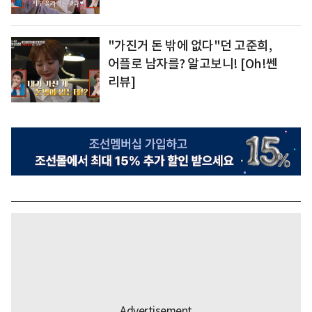
"가진거 돈 밖에 없다"던 고준희,
어플로 남자를? 알고보니! [Oh!쎈
리뷰]