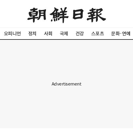
오피니언
정치
사회
국제
건강
스포츠
문화·연예