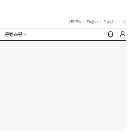
신문구독
|
English
|
日本語
|
中文
콘텐츠판