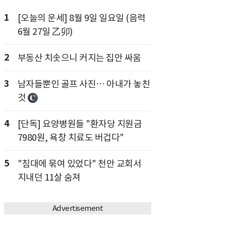
1
[오늘의 운세] 8월 9일 일요일 (음력
6월 27일 乙卯)
2
부동산 치솟으니 커지는 집안 싸움
3
남자들뿐인 골프 사진… 아내가 놓친
것
4
[단독] 요양병원들 "환자당 지원금
7980원, 욕창 치료도 버겁다"
5
"침대에 묶여 있었다" 천안 교회서
지내던 11살 숨져