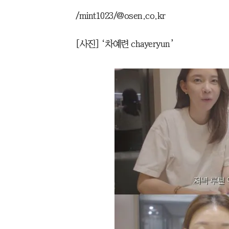
/mint1023/@osen.co.kr
[사진] ‘차예련 chayeryun’