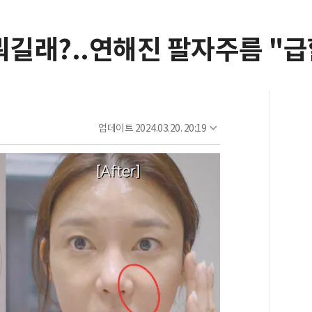
뭐길래?..연해진 팔자주름 "급
업데이트
2024.03.20. 20:19