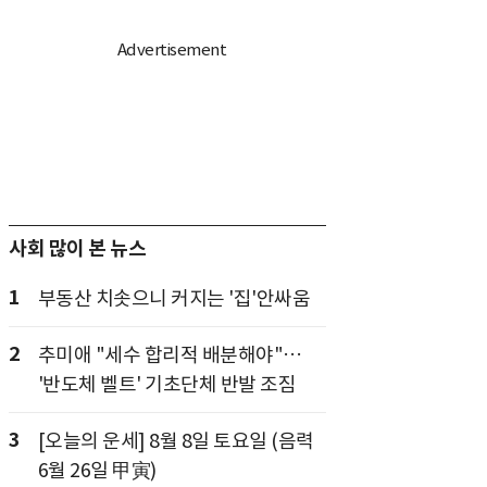
사회 많이 본 뉴스
1
부동산 치솟으니 커지는 '집'안싸움
2
추미애 "세수 합리적 배분해야"…
'반도체 벨트' 기초단체 반발 조짐
3
[오늘의 운세] 8월 8일 토요일 (음력
6월 26일 甲寅)