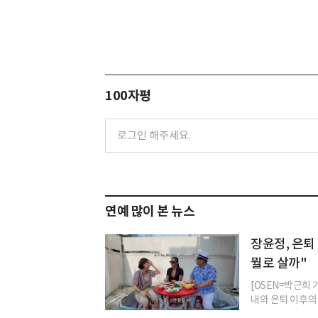
100자평
연예 많이 본 뉴스
장윤정, 은퇴 
뭘로 살까"
[OSEN=박근희
내와 은퇴 이후의 