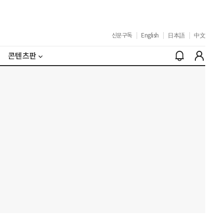
신문구독
|
English
|
日本語
|
中文
콘텐츠판