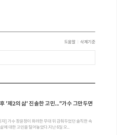
도움말
삭제기준
후 '제2의 삶' 진솔한 고민..."가수 그만두면
 기자] 가수 장윤정이 화려한 무대 뒤 감춰두었던 솔직한 속
삶에 대한 고민을 털어놓았다.지난 6일 오...