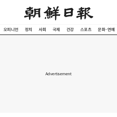
오피니언
정치
사회
국제
건강
스포츠
문화·연예