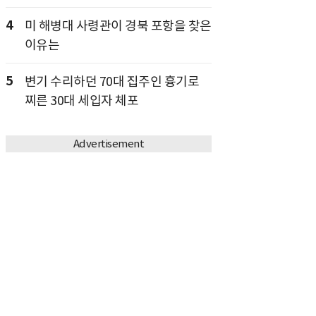
4
미 해병대 사령관이 경북 포항을 찾은
이유는
5
변기 수리하던 70대 집주인 흉기로
찌른 30대 세입자 체포