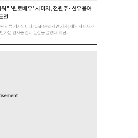
러워" '원로배우' 사미자, 전원주·선우용여
 도전
성된 리뷰 기사입니다.[OSEN=최지연 기자] 배우 사미자가
반가운 인사를 건네 눈길을 끌었다. 지난...