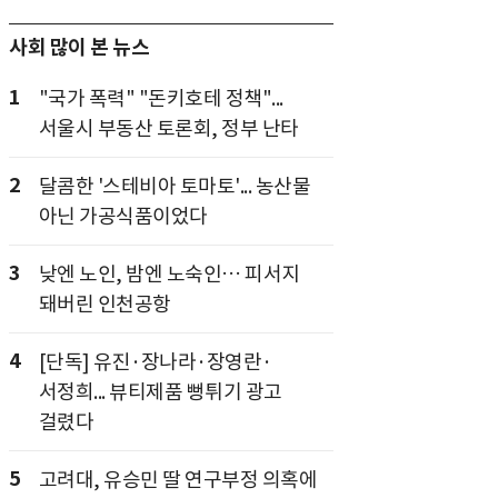
사회 많이 본 뉴스
1
"국가 폭력" "돈키호테 정책"...
서울시 부동산 토론회, 정부 난타
2
달콤한 '스테비아 토마토'... 농산물
아닌 가공식품이었다
3
낮엔 노인, 밤엔 노숙인… 피서지
돼버린 인천공항
4
[단독] 유진·장나라·장영란·
서정희... 뷰티제품 뻥튀기 광고
걸렸다
5
고려대, 유승민 딸 연구부정 의혹에