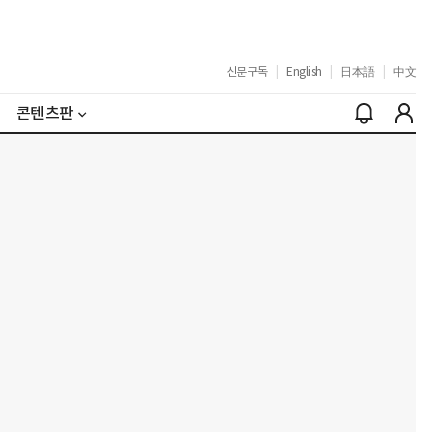
신문구독
|
English
|
日本語
|
中文
콘텐츠판