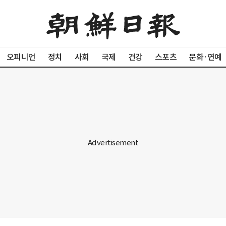
오피니언
정치
사회
국제
건강
스포츠
문화·연예