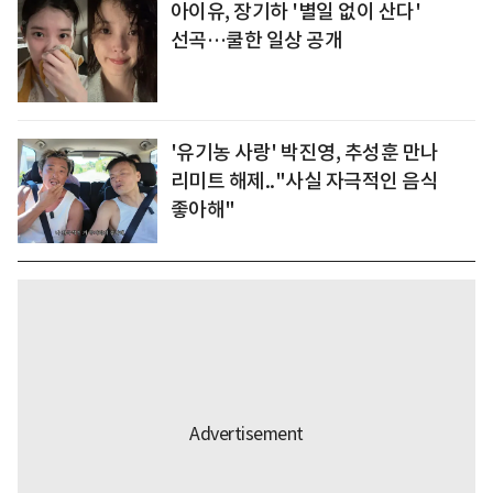
아이유, 장기하 '별일 없이 산다'
선곡…쿨한 일상 공개
'유기농 사랑' 박진영, 추성훈 만나
리미트 해제.."사실 자극적인 음식
좋아해"