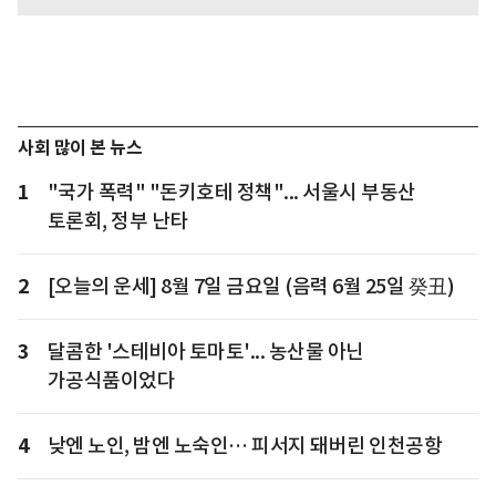
사회 많이 본 뉴스
1
"국가 폭력" "돈키호테 정책"... 서울시 부동산
토론회, 정부 난타
2
[오늘의 운세] 8월 7일 금요일 (음력 6월 25일 癸丑)
3
달콤한 '스테비아 토마토'... 농산물 아닌
가공식품이었다
4
낮엔 노인, 밤엔 노숙인… 피서지 돼버린 인천공항