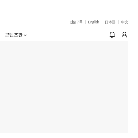
신문구독
|
English
|
日本語
|
中文
콘텐츠판