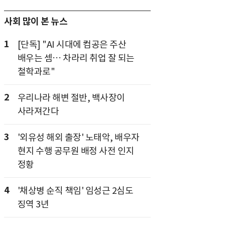
사회 많이 본 뉴스
1
[단독] "AI 시대에 컴공은 주산
배우는 셈… 차라리 취업 잘 되는
철학과로"
2
우리나라 해변 절반, 백사장이
사라져간다
3
'외유성 해외 출장' 노태악, 배우자
현지 수행 공무원 배정 사전 인지
정황
4
'채상병 순직 책임' 임성근 2심도
징역 3년