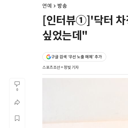
연예
방송
[인터뷰①]'닥터 차
싶었는데"
구글 검색 ‘우선 노출 매체’ 추가
스포츠조선 = 정빛 기자
0