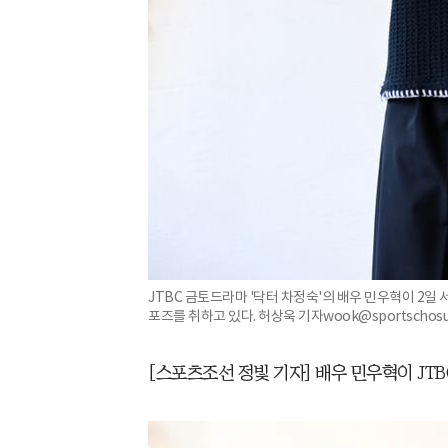
JTBC 금토드라마 '닥터 차정숙'의 배우 민우혁이 2일
포즈를 취하고 있다. 허상욱 기자wook@sportschosun.
[스포츠조선 정빛 기자] 배우 민우혁이 JTB