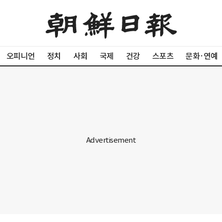
오피니언
정치
사회
국제
건강
스포츠
문화·연예