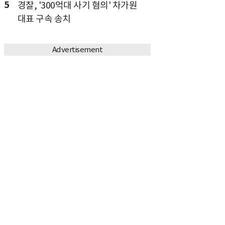
5
경찰, '300억대 사기 혐의' 차가원
대표 구속 송치