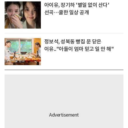
아이유, 장기하 '별일 없이 산다'
선곡…쿨한 일상 공개
정보석, 성북동 빵집 문 닫은
이유.."아들이 엄마 믿고 일 안 해"