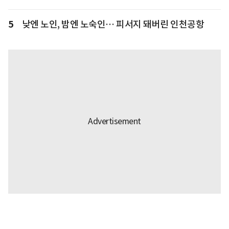
5
낮엔 노인, 밤엔 노숙인… 피서지 돼버린 인천공항