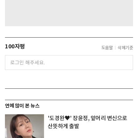
100자평
도움말
삭제기준
연예 많이 본 뉴스
'도경완♥' 장윤정, 앞머리 변신으로
산뜻하게 출발