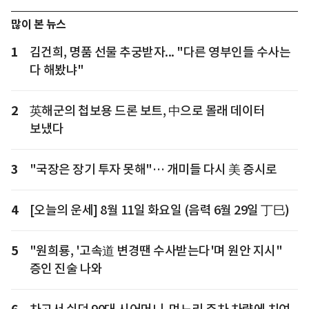
많이 본 뉴스
1
김건희, 명품 선물 추궁받자... "다른 영부인들 수사는
다 해봤냐"
2
英해군의 첩보용 드론 보트, 中으로 몰래 데이터
보냈다
3
"국장은 장기 투자 못해"… 개미들 다시 美 증시로
4
[오늘의 운세] 8월 11일 화요일 (음력 6월 29일 丁巳)
5
"원희룡, '고속道 변경땐 수사받는다'며 원안 지시"
증인 진술 나와