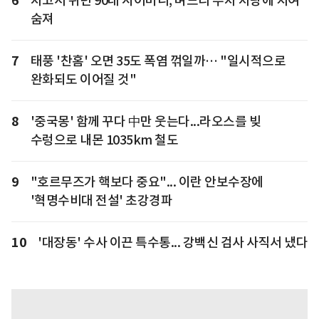
6
차고서 쉬던 90대 시어머니, 며느리 주차 차량에 치여
숨져
7
태풍 '찬홈' 오면 35도 폭염 꺾일까… "일시적으로
완화되도 이어질 것"
8
'중국몽' 함께 꾸다 中만 웃는다...라오스를 빚
수렁으로 내몬 1035km 철도
9
"호르무즈가 핵보다 중요"... 이란 안보수장에
'혁명수비대 전설' 초강경파
10
'대장동' 수사 이끈 특수통... 강백신 검사 사직서 냈다