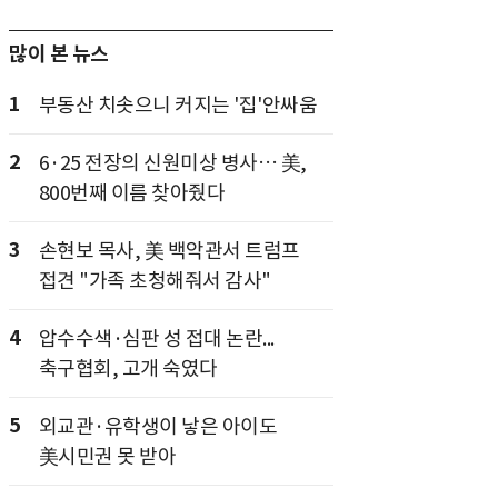
많이 본 뉴스
1
부동산 치솟으니 커지는 '집'안싸움
2
6·25 전장의 신원미상 병사… 美,
800번째 이름 찾아줬다
3
손현보 목사, 美 백악관서 트럼프
접견 "가족 초청해줘서 감사"
4
압수수색·심판 성 접대 논란...
축구협회, 고개 숙였다
5
외교관·유학생이 낳은 아이도
美시민권 못 받아