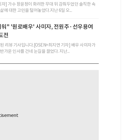
 기자] 가수 장윤정이 화려한 무대 뒤 감춰두었던 솔직한 속
삶에 대한 고민을 털어놓았다.지난 6일 오...
러워" '원로배우' 사미자, 전원주·선우용여
 도전
성된 리뷰 기사입니다.[OSEN=최지연 기자] 배우 사미자가
반가운 인사를 건네 눈길을 끌었다. 지난...