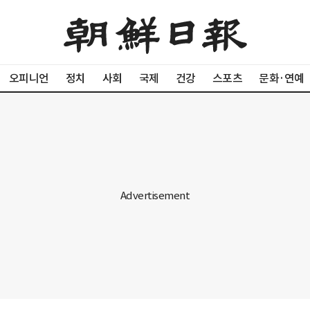
오피니언
정치
사회
국제
건강
스포츠
문화·연예