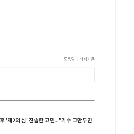
도움말
삭제기준
후 '제2의 삶' 진솔한 고민..."가수 그만두면