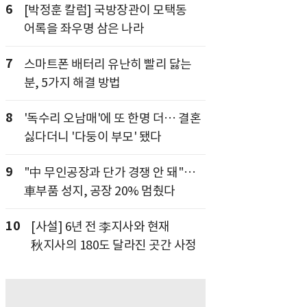
6
[박정훈 칼럼] 국방장관이 모택동
어록을 좌우명 삼은 나라
7
스마트폰 배터리 유난히 빨리 닳는
분, 5가지 해결 방법
8
'독수리 오남매'에 또 한명 더… 결혼
싫다더니 '다둥이 부모' 됐다
9
"中 무인공장과 단가 경쟁 안 돼"…
車부품 성지, 공장 20% 멈췄다
10
[사설] 6년 전 李지사와 현재
秋지사의 180도 달라진 곳간 사정