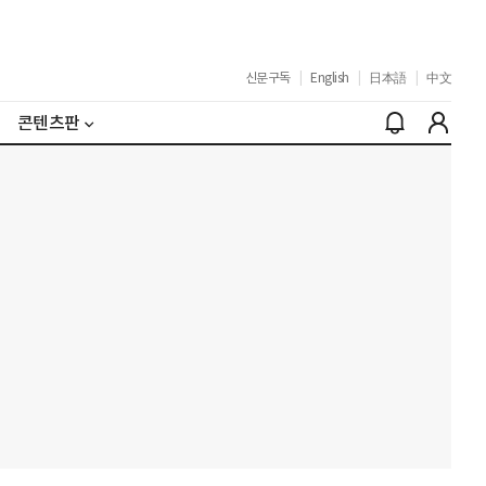
신문구독
|
English
|
日本語
|
中文
콘텐츠판