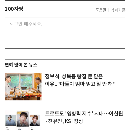
100자평
도움말
삭제기준
연예 많이 본 뉴스
정보석, 성북동 빵집 문 닫은
이유.."아들이 엄마 믿고 일 안 해"
트로트도 '영향력 지수' 시대…이찬원
·전유진, KSI 정상