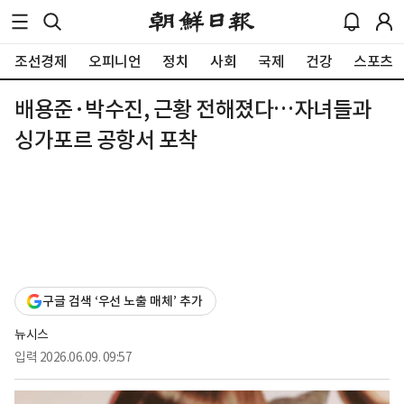
조선경제
오피니언
정치
사회
국제
건강
스포츠
배용준·박수진, 근황 전해졌다…자녀들과
싱가포르 공항서 포착
구글 검색 ‘우선 노출 매체’ 추가
뉴시스
입력
2026.06.09. 09:57