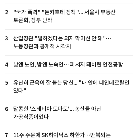
2
"국가 폭력" "돈키호테 정책"... 서울시 부동산
토론회, 정부 난타
3
산업장관 "일하겠다는 의지 막아선 안 돼"…
노동장관과 공개적 시각차
4
낮엔 노인, 밤엔 노숙인… 피서지 돼버린 인천공항
5
유난히 근육이 잘 붙는 당신... "내 안에 네안데르탈인
있다"
6
달콤한 '스테비아 토마토'... 농산물 아닌
가공식품이었다
7
11주 주문에 SK하이닉스 하한가…반복되는