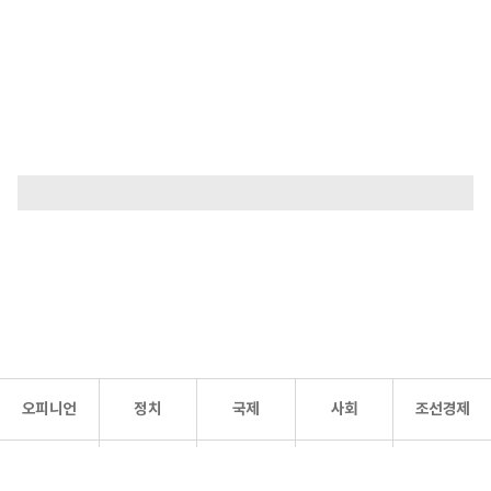
오피니언
정치
국제
사회
조선경제
문화·
조선
스포츠
건강
조선몰
연예
리더스