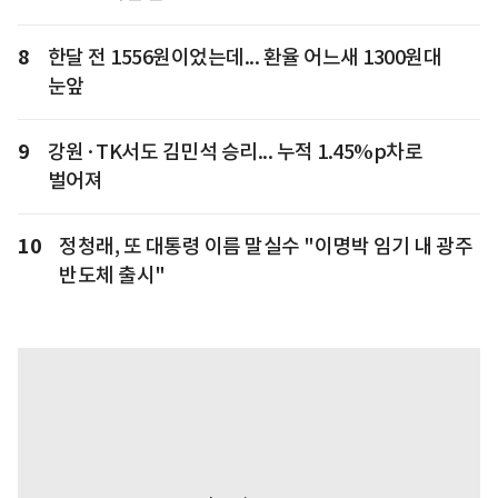
8
한달 전 1556원이었는데... 환율 어느새 1300원대
눈앞
9
강원·TK서도 김민석 승리... 누적 1.45%p차로
벌어져
10
정청래, 또 대통령 이름 말실수 "이명박 임기 내 광주
반도체 출시"