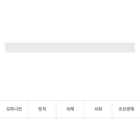
오피니언
정치
국제
사회
조선경제
문화·
조선
스포츠
건강
조선몰
연예
리더스