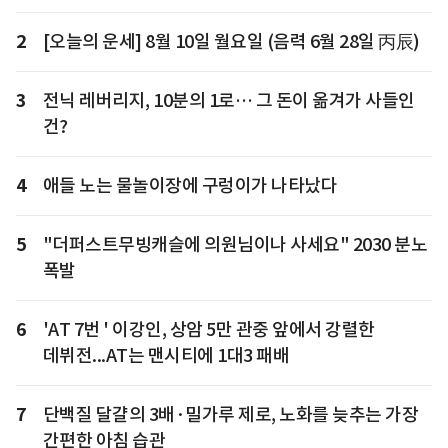
2
[오늘의 운세] 8월 10일 월요일 (음력 6월 28일 丙辰)
3
전닉 레버리지, 10분의 1로… 그 돈이 옮겨가 사들인
건?
4
애들 노는 물놀이장에 구렁이가 나타났다
5
"더퍼스트무빙캐슬에 의원님이나 사세요" 2030 분노
폭발
6
'AT 7번 ' 이강인, 상암 5만 관중 앞에서 강렬한
데뷔전...AT는 맨시티에 1대3 패배
7
단백질 달걀의 3배·밀가루 제로, 노화를 늦추는 가장
간편한 아침 습관