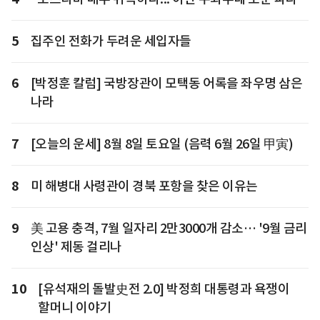
5
집주인 전화가 두려운 세입자들
6
[박정훈 칼럼] 국방장관이 모택동 어록을 좌우명 삼은
나라
7
[오늘의 운세] 8월 8일 토요일 (음력 6월 26일 甲寅)
8
미 해병대 사령관이 경북 포항을 찾은 이유는
9
美 고용 충격, 7월 일자리 2만3000개 감소… '9월 금리
인상' 제동 걸리나
10
[유석재의 돌발史전 2.0] 박정희 대통령과 욕쟁이
할머니 이야기