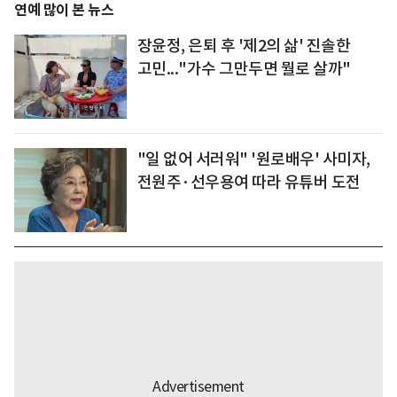
연예 많이 본 뉴스
장윤정, 은퇴 후 '제2의 삶' 진솔한
고민..."가수 그만두면 뭘로 살까"
"일 없어 서러워" '원로배우' 사미자,
전원주·선우용여 따라 유튜버 도전