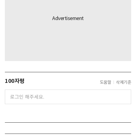
100자평
도움말
삭제기준