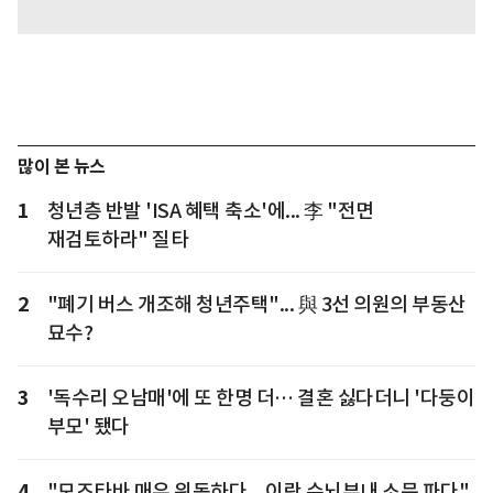
많이 본 뉴스
1
청년층 반발 'ISA 혜택 축소'에... 李 "전면
재검토하라" 질타
2
"폐기 버스 개조해 청년주택"... 與 3선 의원의 부동산
묘수?
3
'독수리 오남매'에 또 한명 더… 결혼 싫다더니 '다둥이
부모' 됐다
4
"모즈타바 매우 위독하다... 이란 수뇌부내 소문 파다"