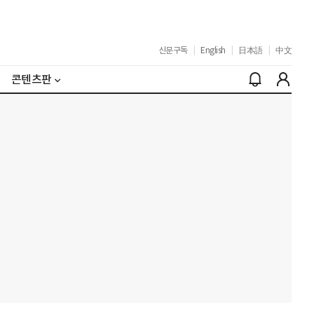
신문구독
|
English
|
日本語
|
中文
콘텐츠판