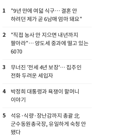
1
"9년 만에 여덟 식구… 결혼 안
하려던 제가 곧 6남매 엄마 돼요"
2
"직접 농사 안 지으면 내년까지
팔아라"… 양도세 중과에 떨고 있는
6070
3
무너진 '전세 4년 보장'… 집주인
전화 두려운 세입자
4
박정희 대통령과 욕쟁이 할머니
이야기
5
석유·식량·장난감까지 총괄 北
군수동원총국장, 유일하게 숙청 안
됐다