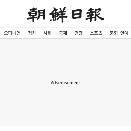
오피니언
정치
사회
국제
건강
스포츠
문화·연예