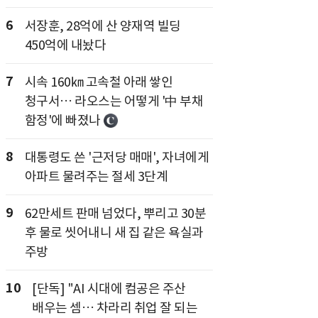
6
서장훈, 28억에 산 양재역 빌딩
450억에 내놨다
7
시속 160㎞ 고속철 아래 쌓인
청구서… 라오스는 어떻게 '中 부채
함정'에 빠졌나
8
대통령도 쓴 '근저당 매매', 자녀에게
아파트 물려주는 절세 3단계
9
62만세트 판매 넘었다, 뿌리고 30분
후 물로 씻어내니 새 집 같은 욕실과
주방
10
[단독] "AI 시대에 컴공은 주산
배우는 셈… 차라리 취업 잘 되는