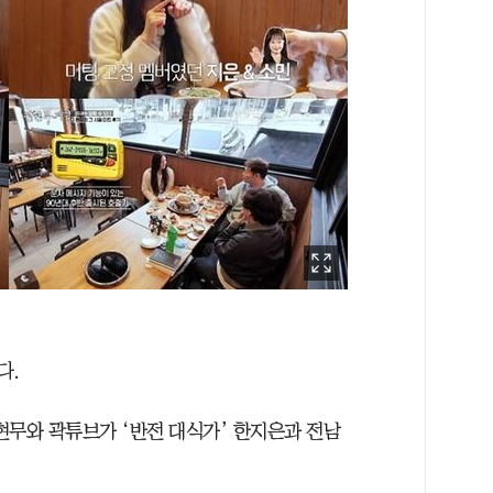
다.
전현무와 곽튜브가 ‘반전 대식가’ 한지은과 전남