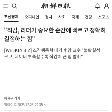
조선경제
오피니언
정치
사회
국제
건강
스포츠
"직감, 리더가 중요한 순간에 빠르고 정확히
결정하는 힘"
[WEEKLY BIZ] 조직행동학 대가 후앙 교수 "불확실성
크고, 데이터 부족할수록 직감이 큰 힘 발휘"
채제우 기자
업데이트
2025.12.25. 22:35