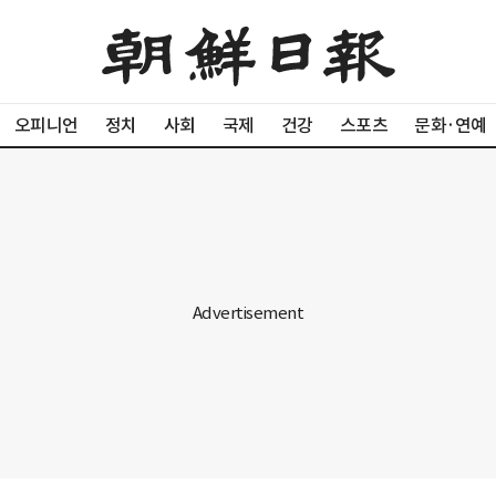
오피니언
정치
사회
국제
건강
스포츠
문화·연예