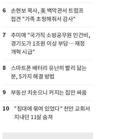
6
손현보 목사, 美 백악관서 트럼프
접견 "가족 초청해줘서 감사"
7
추미애 "국가직 소방공무원 인건비,
경기도가 1조원 이상 부담… 재정
개혁 시급"
8
스마트폰 배터리 유난히 빨리 닳는
분, 5가지 해결 방법
9
부동산 치솟으니 커지는 집안 싸움
10
"침대에 묶여 있었다" 천안 교회서
지내던 11살 숨져