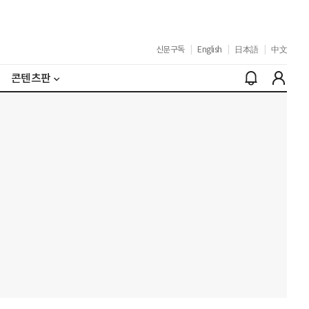
신문구독
|
English
|
日本語
|
中文
콘텐츠판