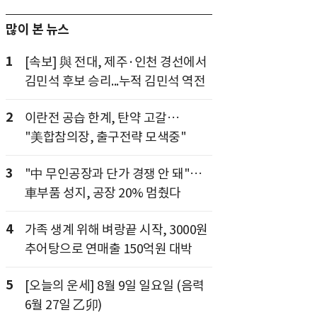
많이 본 뉴스
1
[속보] 與 전대, 제주·인천 경선에서
김민석 후보 승리...누적 김민석 역전
2
이란전 공습 한계, 탄약 고갈…
"美합참의장, 출구전략 모색중"
3
"中 무인공장과 단가 경쟁 안 돼"…
車부품 성지, 공장 20% 멈췄다
4
가족 생계 위해 벼랑끝 시작, 3000원
추어탕으로 연매출 150억원 대박
5
[오늘의 운세] 8월 9일 일요일 (음력
6월 27일 乙卯)