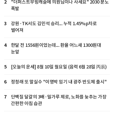
2
"더퍼스트무빙캐슬에 의원님이나 사세요" 2030 분노
폭발
3
강원·TK서도 김민석 승리... 누적 1.45%p차로
벌어져
4
한달 전 1556원이었는데... 환율 어느새 1300원대
눈앞
5
[오늘의 운세] 8월 10일 월요일 (음력 6월 28일 丙辰)
6
정청래 또 말실수 "이명박 임기 내 광주 반도체 출시"
7
단백질 달걀의 3배·밀가루 제로, 노화를 늦추는 가장
간편한 아침 습관