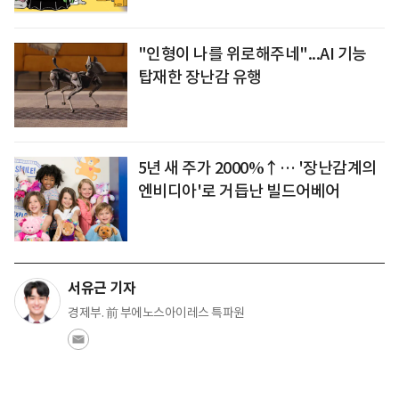
"인형이 나를 위로해주네"...AI 기능
탑재한 장난감 유행
5년 새 주가 2000%↑… '장난감계의
엔비디아'로 거듭난 빌드어베어
서유근 기자
경제부. 前 부에노스아이레스 특파원