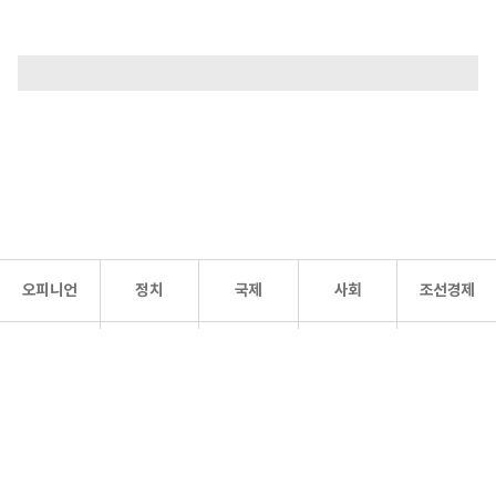
오피니언
정치
국제
사회
조선경제
문화·
조선
스포츠
건강
조선몰
연예
리더스
조선일보 공식 SNS