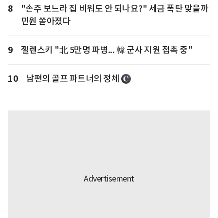
8
"손주 보느라 집 비워도 안 되나요?" 세금 폭탄 맞을까
민원 쏟아졌다
9
젤렌스키 "北 5만명 파병... 韓 군사 지원 접촉 중"
10
남편의 골프 파트너의 정체