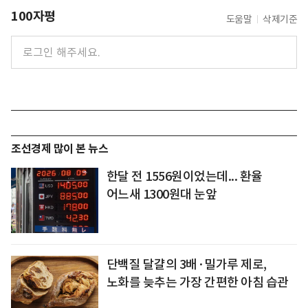
100자평
도움말
삭제기준
조선경제 많이 본 뉴스
한달 전 1556원이었는데... 환율
어느새 1300원대 눈앞
단백질 달걀의 3배·밀가루 제로,
노화를 늦추는 가장 간편한 아침 습관