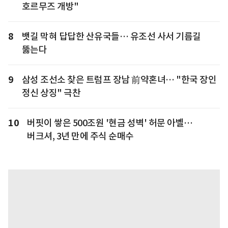
호르무즈 개방"
8
뱃길 막혀 답답한 산유국들… 유조선 사서 기름길
뚫는다
9
삼성 조선소 찾은 트럼프 장남 前약혼녀… "한국 장인
정신 상징" 극찬
10
버핏이 쌓은 500조원 '현금 성벽' 허문 아벨…
버크셔, 3년 만에 주식 순매수