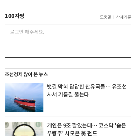
100자평
도움말
삭제기준
조선경제 많이 본 뉴스
뱃길 막혀 답답한 산유국들… 유조선
사서 기름길 뚫는다
개인은 9조 팔았는데… 코스닥 '숨은
우량주' 사모은 美 펀드