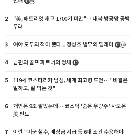
진해
2
"美, 패트리엇 재고 1700기 미만"… 대북 방공망 공백
우려
3
여야 모두의 적이 됐다... 정성호 법무의 딜레마
4
남편의 골프 파트너의 정체
5
119세 코스타리카 남성, 세계 최고령 도전… "비결은
일하고, 잘 먹는 것"
6
개인은 9조 팔았는데… 코스닥 '숨은 우량주' 사모은
美 펀드
7
이란 "미군 철수, 배상금 지급 등 6대 조건 수용해야