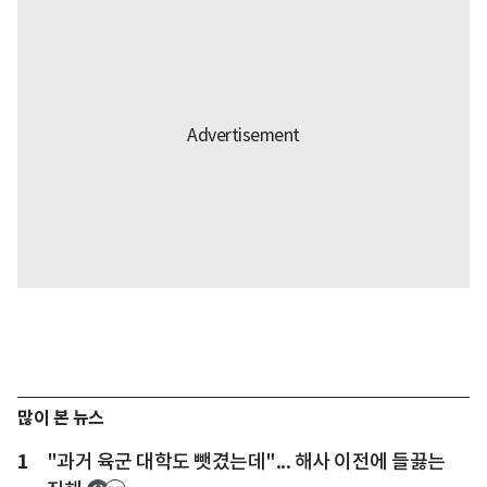
많이 본 뉴스
1
"과거 육군 대학도 뺏겼는데"... 해사 이전에 들끓는