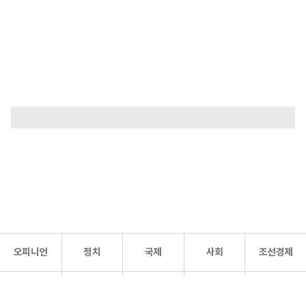
오피니언
정치
국제
사회
조선경제
문화·
조선
스포츠
건강
조선몰
연예
리더스