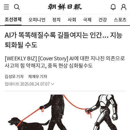
조선경제
오피니언
정치
사회
국제
건강
스포츠
AI가 똑똑해질수록 길들여지는 인간... 지능
퇴화될 수도
[WEEKLY BIZ] [Cover Story] AI에 대한 지나친 의존으로
사고의 힘 약해지고, 중독 현상 심화될수도
김성모 기자
채제우 기자
업데이트
2025.08.24. 07:07