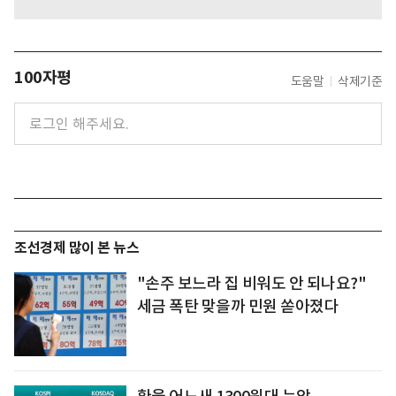
100자평
도움말
삭제기준
조선경제 많이 본 뉴스
"손주 보느라 집 비워도 안 되나요?"
세금 폭탄 맞을까 민원 쏟아졌다