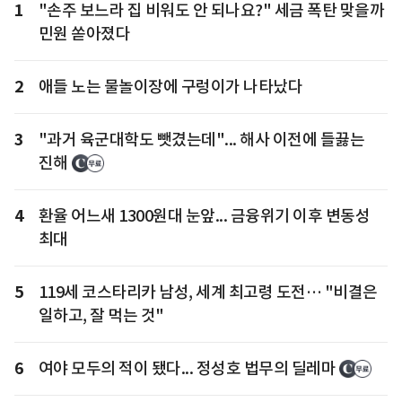
1
"손주 보느라 집 비워도 안 되나요?" 세금 폭탄 맞을까
민원 쏟아졌다
2
애들 노는 물놀이장에 구렁이가 나타났다
3
"과거 육군대학도 뺏겼는데"... 해사 이전에 들끓는
진해
4
환율 어느새 1300원대 눈앞... 금융위기 이후 변동성
최대
5
119세 코스타리카 남성, 세계 최고령 도전… "비결은
일하고, 잘 먹는 것"
6
여야 모두의 적이 됐다... 정성호 법무의 딜레마