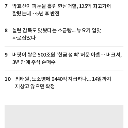
7
박효신이 피눈물 흘린 한남더힐, 125억 최고가에
팔렸는데…5년 후 반전
8
놀런 감독도 맛봤다는 소금빵... 뉴요커 입맛
사로잡았다
9
버핏이 쌓은 500조원 '현금 성벽' 허문 아벨… 버크셔,
3년 만에 주식 순매수
10
최태원, 노소영에 9440억 지급하나... 14일까지
재상고 않으면 확정