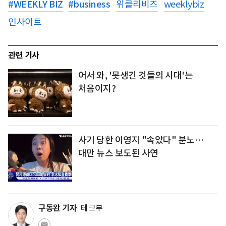
#
WEEKLY BIZ
#
business
위클리비즈
weeklybiz
인사이트
관련 기사
어서 와, '못생긴 것들의 시대'는
처음이지?
사기 당한 이영지 "속았다" 분노…
대만 뉴스 보도된 사연
구동완 기자
테크부