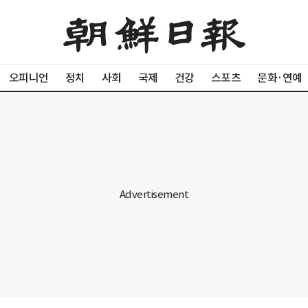
오피니언
정치
사회
국제
건강
스포츠
문화·연예