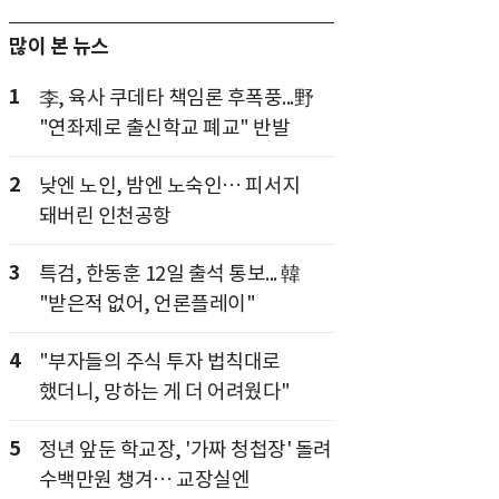
많이 본 뉴스
1
李, 육사 쿠데타 책임론 후폭풍...野
"연좌제로 출신학교 폐교" 반발
2
낮엔 노인, 밤엔 노숙인… 피서지
돼버린 인천공항
3
특검, 한동훈 12일 출석 통보... 韓
"받은적 없어, 언론플레이"
4
"부자들의 주식 투자 법칙대로
했더니, 망하는 게 더 어려웠다"
5
정년 앞둔 학교장, '가짜 청첩장' 돌려
수백만원 챙겨… 교장실엔