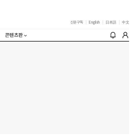
신문구독
|
English
|
日本語
|
中文
콘텐츠판