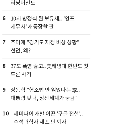
러닝머신도
6
10차 방정식 된 보유세... '양포
세무사' 재등장할 판
7
추미애 "경기도 재정 비상 상황"
선언, 왜?
8
37도 폭염 뚫고...美해병대 한반도 첫
드론 사격
9
장동혁 "형소법 안 읽었다는 李...
대통령 맞나, 정신세계가 궁금"
10
제미나이 개발 이끈 '구글 전설'...
수석과학자 제프 딘 퇴사