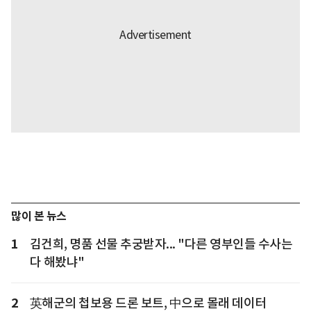
많이 본 뉴스
1
김건희, 명품 선물 추궁받자... "다른 영부인들 수사는
다 해봤냐"
2
英해군의 첩보용 드론 보트, 中으로 몰래 데이터