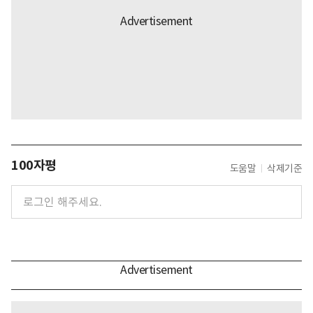
100자평
도움말
삭제기준