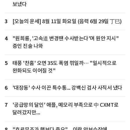
보냈다
3
[오늘의 운세] 8월 11일 화요일 (음력 6월 29일 丁巳)
4
"원희룡, '고속道 변경땐 수사받는다'며 원안 지시"
증인 진술 나와
5
태풍 '찬홈' 오면 35도 폭염 꺾일까… "일시적으로
완화되도 이어질 것"
6
'대장동' 수사 이끈 특수통... 강백신 검사 사직서 냈다
7
'공급망의 달인' 애플, 메모리 부족으로 中 CXMT로
달려갔지만...
8
"호르무즈가 핵보다 중요"... 이란 안보수장에