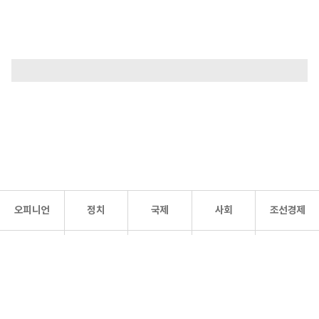
오피니언
정치
국제
사회
조선경제
문화·
조선
스포츠
건강
조선몰
연예
리더스
조선일보 공식 SNS