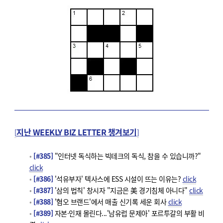
지난 WEEKLY BIZ LETTER 챙겨보기
[
]
[#385]
"인터넷 독식하는 빅테크의 독식, 참을 수 있습니까?"
click
[#386]
'석유부자' 텍사스에 ESS 시설이 뜨는 이유는?
click
[#387]
'삼의 법칙' 창시자 "지금은 美 경기침체 아니다"
click
[#388]
'혐오 브랜드'에서 매출 신기록 세운 회사
click
[#389]
자본·인재 몰린다...'남유럽 문제아' 포르투갈의 부활 비