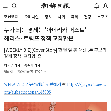
조선경제
오피니언
정치
사회
국제
건강
스포츠
누가 되든 경제는 '아메리카 퍼스트'…
해리스·트럼프 정책 교집합은
[WEEKLY BIZ][Cover Story] 한 달 앞 美 대선...두 후보의
경제 정책 '교집합' 은
채제우 기자
홍준기 기자
업데이트
2024.10.05. 17:20
WEEKLY BIZ 뉴스레터 구독하기
☞
https://page.stibee.c
om/subscriptions/146096