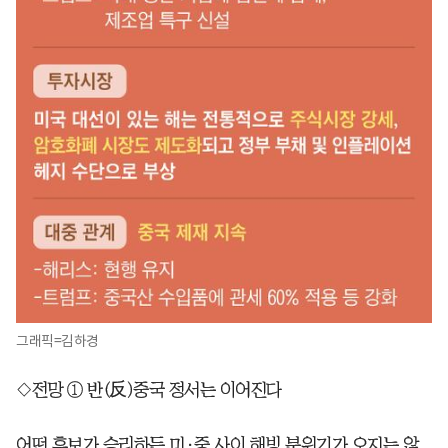
그래픽=김하경
◇전망 ① 반(反)중국 정서는 이어진다
어떤 후보가 승리하든 미·중 사이 해빙 분위기가 오지는 않