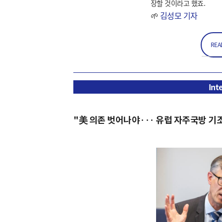
장할 것이라고 했죠.
🌱
김성모 기자
REA
Int
"美 의존 벗어나야··· 유럽 자주국방 기조