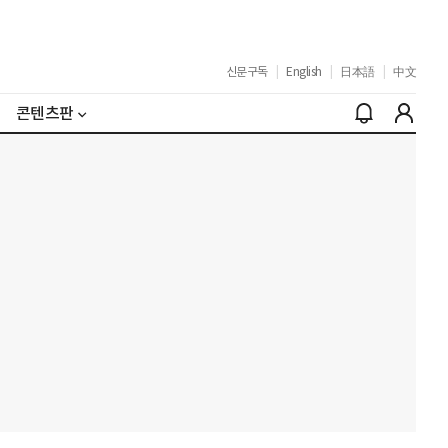
신문구독
|
English
|
日本語
|
中文
콘텐츠판