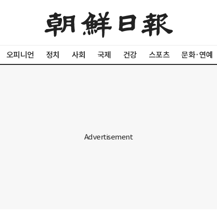
오피니언
정치
사회
국제
건강
스포츠
문화·연예