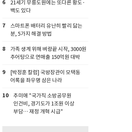
6
21세기 무릉도원에는 또다른 황도·
백도 있다
7
스마트폰 배터리 유난히 빨리 닳는
분, 5가지 해결 방법
8
가족 생계 위해 벼랑끝 시작, 3000원
추어탕으로 연매출 150억원 대박
9
[박정훈 칼럼] 국방장관이 모택동
어록을 좌우명 삼은 나라
10
추미애 "국가직 소방공무원
인건비, 경기도가 1조원 이상
부담… 재정 개혁 시급"