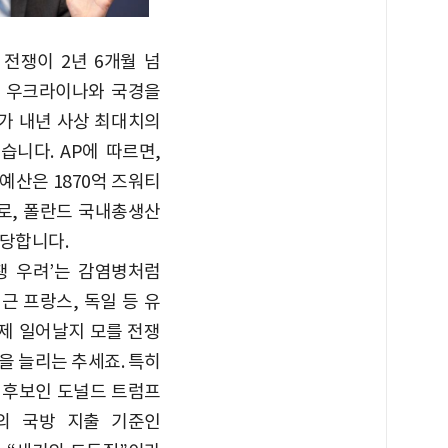
전쟁이 2년 6개월 넘
데 우크라이나와 국경을
가 내년 사상 최대치의
습니다. AP에 따르면,
예산은 1870억 즈워티
원)로, 폴란드 국내총생산
 해당합니다.
쟁 우려’는 감염병처럼
근 프랑스, 독일 등 유
제 일어날지 모를 전쟁
을 늘리는 추세죠. 특히
 후보인 도널드 트럼프
의 국방 지출 기준인