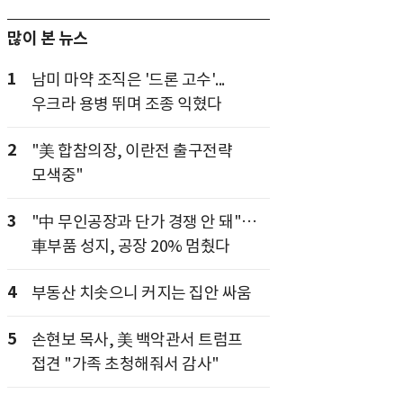
많이 본 뉴스
1
남미 마약 조직은 '드론 고수'...
우크라 용병 뛰며 조종 익혔다
2
"美 합참의장, 이란전 출구전략
모색중"
3
"中 무인공장과 단가 경쟁 안 돼"…
車부품 성지, 공장 20% 멈췄다
4
부동산 치솟으니 커지는 집안 싸움
5
손현보 목사, 美 백악관서 트럼프
접견 "가족 초청해줘서 감사"