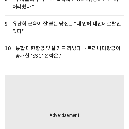
어려웠다"
9
유난히 근육이 잘 붙는 당신... "내 안에 네안데르탈인
있다"
10
통합 대한항공 맞설 카드 꺼냈다… 트리니티항공이
공개한 'SSC' 전략은?