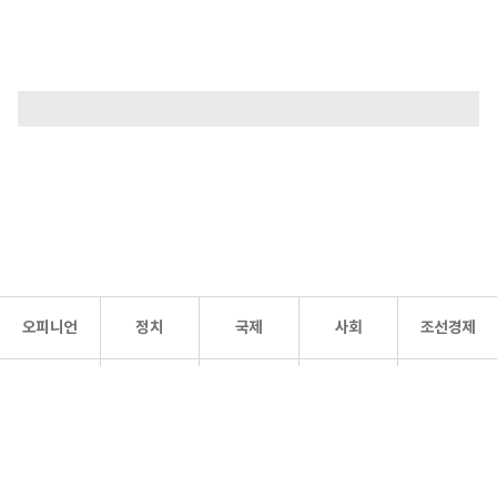
오피니언
정치
국제
사회
조선경제
문화·
조선
스포츠
건강
조선몰
연예
리더스
조선일보 공식 SNS