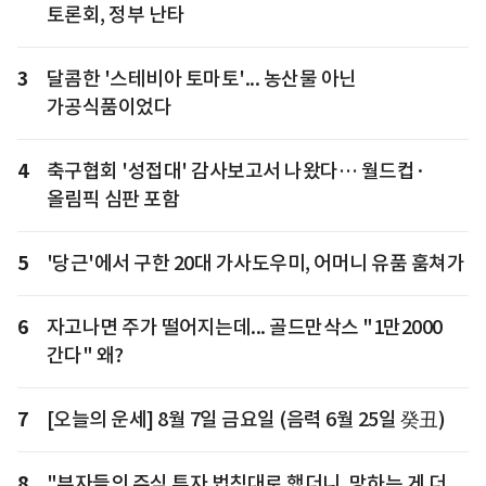
토론회, 정부 난타
3
달콤한 '스테비아 토마토'... 농산물 아닌
가공식품이었다
4
축구협회 '성접대' 감사보고서 나왔다… 월드컵·
올림픽 심판 포함
5
'당근'에서 구한 20대 가사도우미, 어머니 유품 훔쳐가
6
자고나면 주가 떨어지는데... 골드만삭스 "1만2000
간다" 왜?
7
[오늘의 운세] 8월 7일 금요일 (음력 6월 25일 癸丑)
8
"부자들의 주식 투자 법칙대로 했더니, 망하는 게 더