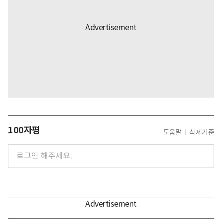
100자평
도움말
삭제기준