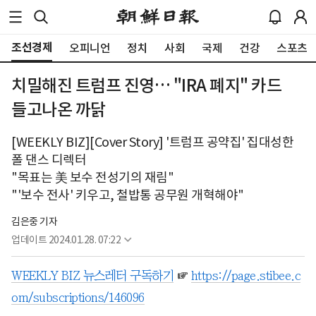
조선경제
오피니언
정치
사회
국제
건강
스포츠
치밀해진 트럼프 진영… "IRA 폐지" 카드
들고나온 까닭
[WEEKLY BIZ][Cover Story] '트럼프 공약집' 집대성한
폴 댄스 디렉터
"목표는 美 보수 전성기의 재림"
"'보수 전사' 키우고, 철밥통 공무원 개혁해야"
김은중 기자
업데이트
2024.01.28. 07:22
WEEKLY BIZ 뉴스레터 구독하기
☞
https://page.stibee.c
om/subscriptions/146096