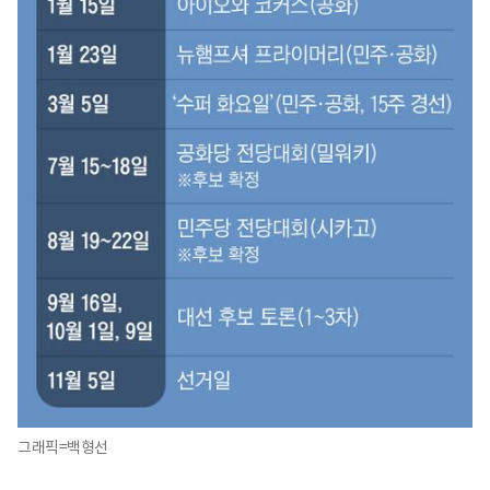
그래픽=백형선