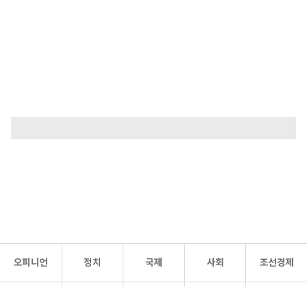
오피니언
정치
국제
사회
조선경제
문화·
조선
스포츠
건강
조선몰