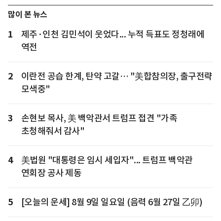
많이 본 뉴스
1
제주·인천 김민석이 웃었다... 누적 득표도 정청래에
역전
2
이란전 공습 한계, 탄약 고갈… "美합참의장, 출구전략
모색중"
3
손현보 목사, 美 백악관서 트럼프 접견 "가족
초청해줘서 감사"
4
美법원 "대통령은 임시 세입자"... 트럼프 백악관
연회장 공사 제동
5
[오늘의 운세] 8월 9일 일요일 (음력 6월 27일 乙卯)