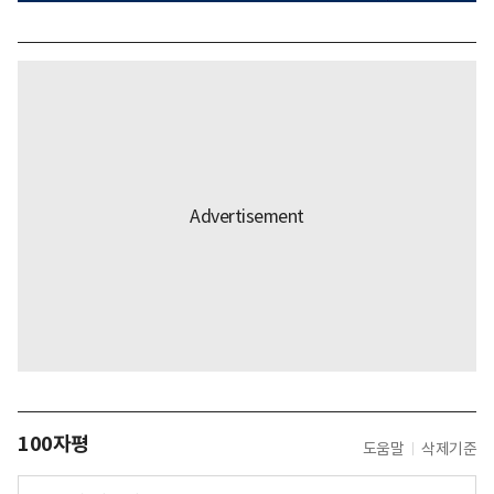
100자평
도움말
삭제기준