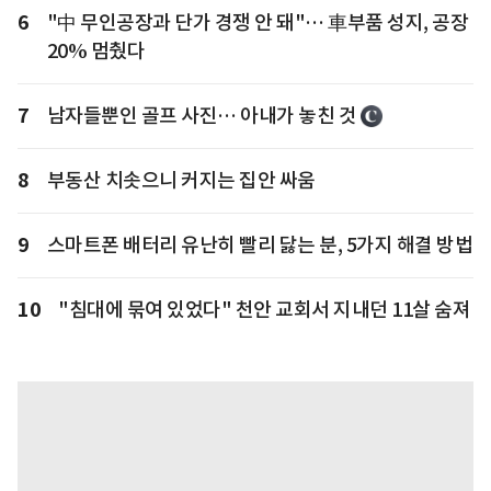
6
"中 무인공장과 단가 경쟁 안 돼"… 車부품 성지, 공장
20% 멈췄다
7
남자들뿐인 골프 사진… 아내가 놓친 것
8
부동산 치솟으니 커지는 집안 싸움
9
스마트폰 배터리 유난히 빨리 닳는 분, 5가지 해결 방법
10
"침대에 묶여 있었다" 천안 교회서 지내던 11살 숨져