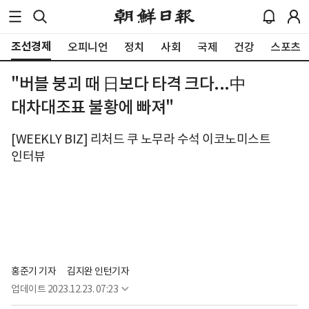
조선경제
오피니언
정치
사회
국제
건강
스포츠
"버블 붕괴 때 日보다 타격 크다...中
대차대조표 불황에 빠져"
[WEEKLY BIZ] 리처드 쿠 노무라 수석 이코노미스트
인터뷰
홍준기 기자
김지완 인턴기자
업데이트
2023.12.23. 07:23