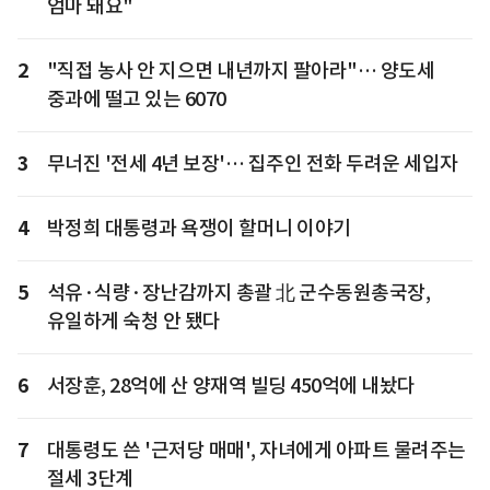
엄마 돼요"
2
"직접 농사 안 지으면 내년까지 팔아라"… 양도세
중과에 떨고 있는 6070
3
무너진 '전세 4년 보장'… 집주인 전화 두려운 세입자
4
박정희 대통령과 욕쟁이 할머니 이야기
5
석유·식량·장난감까지 총괄 北 군수동원총국장,
유일하게 숙청 안 됐다
6
서장훈, 28억에 산 양재역 빌딩 450억에 내놨다
7
대통령도 쓴 '근저당 매매', 자녀에게 아파트 물려주는
절세 3단계