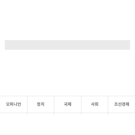
오피니언
정치
국제
사회
조선경제
문화·
조선
스포츠
건강
조선몰
연예
리더스