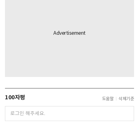
100자평
도움말
삭제기준