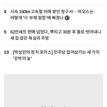
8
시속 160㎞ 고속철 아래 쌓인 청구서… 라오스는
어떻게 '中 부채 함정'에 빠졌나
9
62만세트 판매 넘었다, 뿌리고 30분 후 물로 씻어내니
새 집 같은 욕실과 주방
10
[박성민의 정치 포커스] 민주당 집어삼키는 세 가지
'강박의 늪'