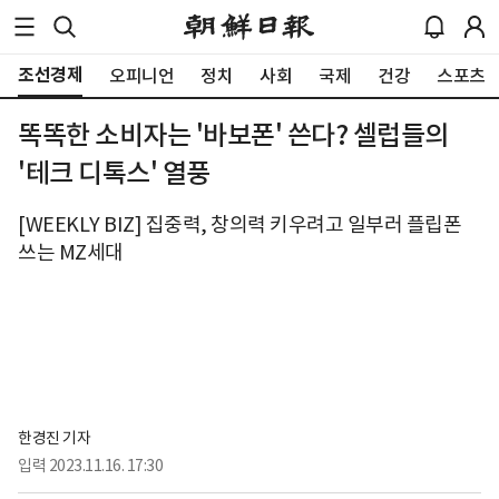
조선경제
오피니언
정치
사회
국제
건강
스포츠
똑똑한 소비자는 '바보폰' 쓴다? 셀럽들의
'테크 디톡스' 열풍
[WEEKLY BIZ] 집중력, 창의력 키우려고 일부러 플립폰
쓰는 MZ세대
한경진 기자
입력
2023.11.16. 17:30