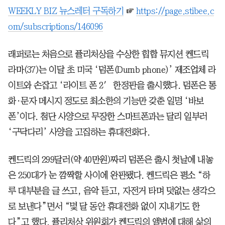
WEEKLY BIZ 뉴스레터 구독하기
☞
https://page.stibee.c
om/subscriptions/146096
래퍼로는 처음으로 퓰리처상을 수상한 힙합 뮤지션 켄드릭
라마(37)는 이달 초 미국 ‘덤폰(Dumb phone)’ 제조업체 라
이트와 손잡고 ‘라이트 폰 2′ 한정판을 출시했다. 덤폰은 통
화·문자 메시지 정도로 최소한의 기능만 갖춘 일명 ‘바보
폰’이다. 첨단 사양으로 무장한 스마트폰과는 달리 일부러
‘구닥다리’ 사양을 고집하는 휴대전화다.
켄드릭의 299달러(약 40만원)짜리 덤폰은 출시 첫날에 내놓
은 250대가 눈 깜짝할 사이에 완판됐다. 켄드릭은 평소 “하
루 대부분을 글 쓰고, 음악 듣고, 자전거 타며 덧없는 생각으
로 보낸다”면서 “몇 달 동안 휴대전화 없이 지내기도 한
다”고 했다. 퓰리처상 위원회가 켄드릭의 앨범에 대해 삶의