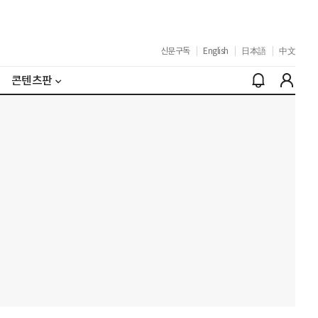
신문구독
|
English
|
日本語
|
中文
콘텐츠판