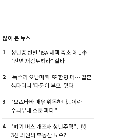
많이 본 뉴스
1
청년층 반발 'ISA 혜택 축소'에... 李
"전면 재검토하라" 질타
2
'독수리 오남매'에 또 한명 더… 결혼
싫다더니 '다둥이 부모' 됐다
3
"모즈타바 매우 위독하다... 이란
수뇌부내 소문 파다"
4
"폐기 버스 개조해 청년주택"... 與
3선 의원의 부동산 묘수?