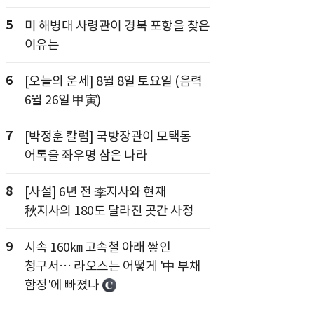
5
미 해병대 사령관이 경북 포항을 찾은
이유는
6
[오늘의 운세] 8월 8일 토요일 (음력
6월 26일 甲寅)
7
[박정훈 칼럼] 국방장관이 모택동
어록을 좌우명 삼은 나라
8
[사설] 6년 전 李지사와 현재
秋지사의 180도 달라진 곳간 사정
9
시속 160㎞ 고속철 아래 쌓인
청구서… 라오스는 어떻게 '中 부채
함정'에 빠졌나