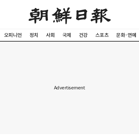
오피니언
정치
사회
국제
건강
스포츠
문화·연예