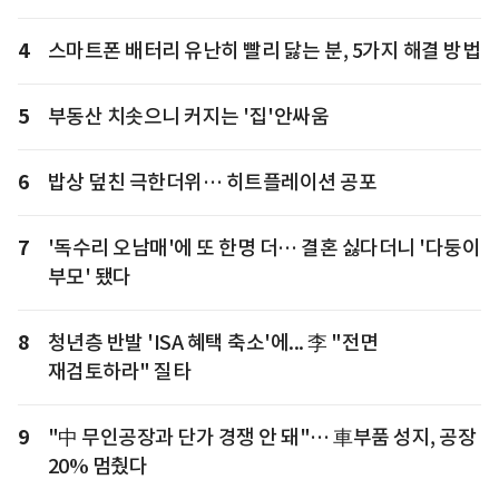
4
스마트폰 배터리 유난히 빨리 닳는 분, 5가지 해결 방법
5
부동산 치솟으니 커지는 '집'안싸움
6
밥상 덮친 극한더위… 히트플레이션 공포
7
'독수리 오남매'에 또 한명 더… 결혼 싫다더니 '다둥이
부모' 됐다
8
청년층 반발 'ISA 혜택 축소'에... 李 "전면
재검토하라" 질타
9
"中 무인공장과 단가 경쟁 안 돼"… 車부품 성지, 공장
20% 멈췄다