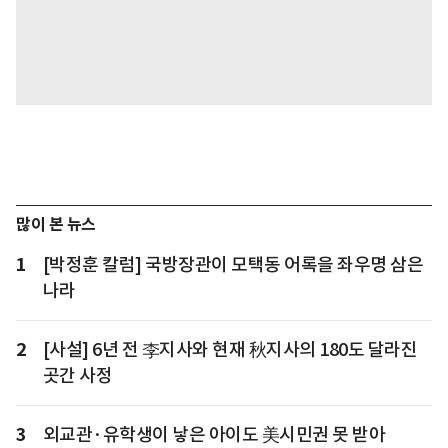
많이 본 뉴스
1
[박정훈 칼럼] 국방장관이 모택동 어록을 좌우명 삼은
나라
2
[사설] 6년 전 李지사와 현재 秋지사의 180도 달라진
곳간 사정
3
외교관·유학생이 낳은 아이도 美시민권 못 받아