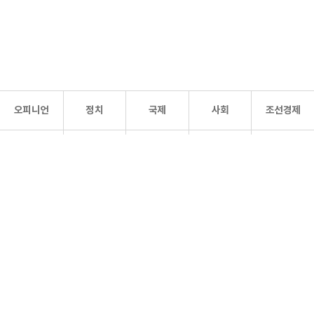
오피니언
정치
국제
사회
조선경제
문화·
조선
스포츠
건강
조선몰
연예
리더스
조선일보 공식 SNS
개인정보처리방침
사이트맵
Copyright 조선일보 All rights reserved. 무단 전재 및 재배포 금지.