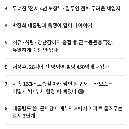
3
무너진 '전세 4년 보장'… 집주인 전화 두려운 세입자
4
박정희 대통령과 욕쟁이 할머니 이야기
5
석유·식량·장난감까지 총괄 北 군수동원총국장,
유일하게 숙청 안 됐다
6
서장훈, 28억에 산 양재역 빌딩 450억에 내놨다
7
시속 160㎞ 고속철 아래 쌓인 청구서… 라오스는
어떻게 '中 부채 함정'에 빠졌나
8
대통령도 쓴 '근저당 매매', 자녀에게 아파트 물려주는
절세 3단계