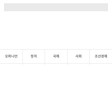
오피니언
정치
국제
사회
조선경제
문화·
조선
스포츠
건강
조선몰
연예
리더스
조선일보 공식 SNS
개인정보처리방침
사이트맵