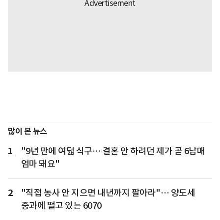
많이 본 뉴스
1
"9년 만에 여덟 식구… 결혼 안 하려던 제가 곧 6남매
엄마 돼요"
2
"직접 농사 안 지으면 내년까지 팔아라"… 양도세
중과에 떨고 있는 6070