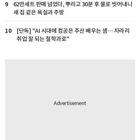
9
62만세트 판매 넘었다, 뿌리고 30분 후 물로 씻어내니
새 집 같은 욕실과 주방
10
[단독] "AI 시대에 컴공은 주산 배우는 셈… 차라리
취업 잘 되는 철학과로"