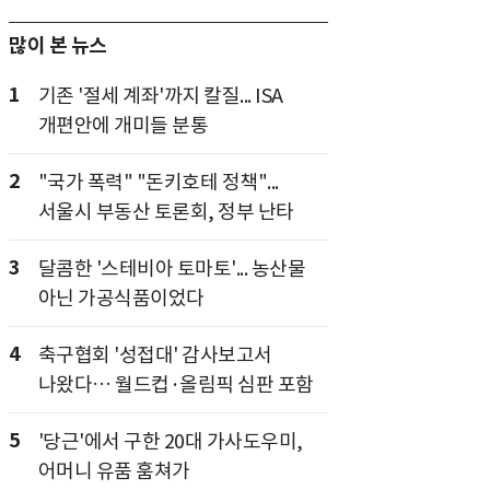
많이 본 뉴스
1
기존 '절세 계좌'까지 칼질... ISA
개편안에 개미들 분통
2
"국가 폭력" "돈키호테 정책"...
서울시 부동산 토론회, 정부 난타
3
달콤한 '스테비아 토마토'... 농산물
아닌 가공식품이었다
4
축구협회 '성접대' 감사보고서
나왔다… 월드컵·올림픽 심판 포함
5
'당근'에서 구한 20대 가사도우미,
어머니 유품 훔쳐가