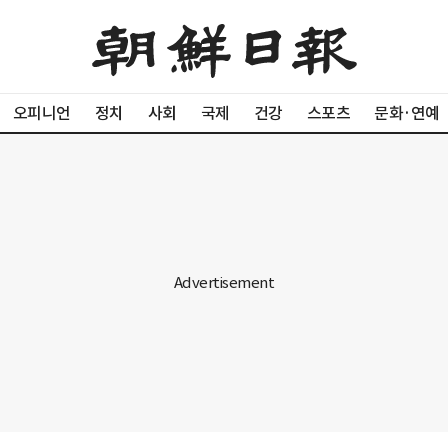
오피니언
정치
사회
국제
건강
스포츠
문화·연예