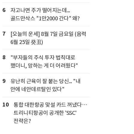
6
자고나면 주가 떨어지는데...
골드만삭스 "1만2000 간다" 왜?
7
[오늘의 운세] 8월 7일 금요일 (음력
6월 25일 癸丑)
8
"부자들의 주식 투자 법칙대로
했더니, 망하는 게 더 어려웠다"
9
유난히 근육이 잘 붙는 당신... "내
안에 네안데르탈인 있다"
10
통합 대한항공 맞설 카드 꺼냈다…
트리니티항공이 공개한 'SSC'
전략은?