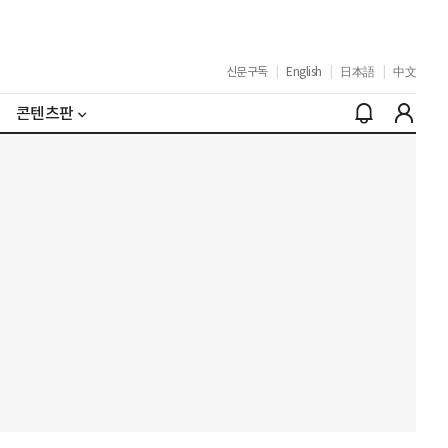
신문구독
|
English
|
日本語
|
中文
콘텐츠판