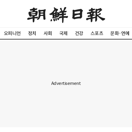
오피니언
정치
사회
국제
건강
스포츠
문화·연예