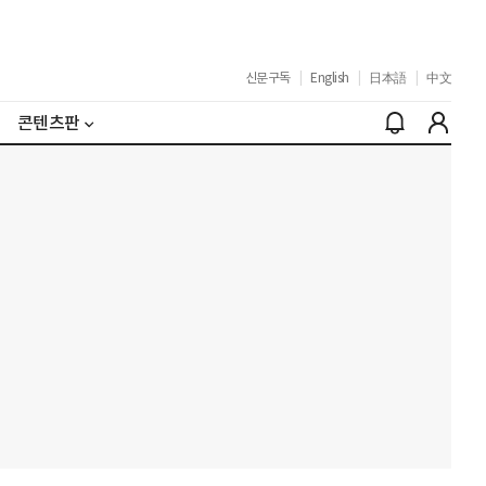
신문구독
|
English
|
日本語
|
中文
콘텐츠판