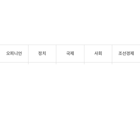
오피니언
정치
국제
사회
조선경제
문화·
조선
스포츠
건강
조선몰
연예
리더스
조선일보 공식 SNS
개인정보처리방침
사이트맵
Copyright 조선일보 All rights reserved. 무단 전재 및 재배포 금지.