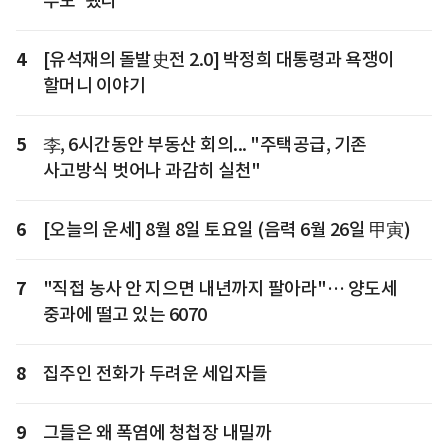
부모' 됐다
4
[유석재의 돌발史전 2.0] 박정희 대통령과 욕쟁이
할머니 이야기
5
李, 6시간동안 부동산 회의... "주택공급, 기존
사고방식 벗어나 과감히 실천"
6
[오늘의 운세] 8월 8일 토요일 (음력 6월 26일 甲寅)
7
"직접 농사 안 지으면 내년까지 팔아라"… 양도세
중과에 떨고 있는 6070
8
집주인 전화가 두려운 세입자들
9
그들은 왜 폭염에 청첩장 내밀까