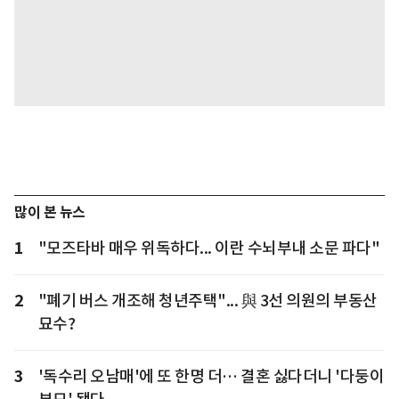
많이 본 뉴스
1
"모즈타바 매우 위독하다... 이란 수뇌부내 소문 파다"
2
"폐기 버스 개조해 청년주택"... 與 3선 의원의 부동산
묘수?
3
'독수리 오남매'에 또 한명 더… 결혼 싫다더니 '다둥이