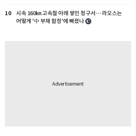
10
시속 160㎞ 고속철 아래 쌓인 청구서… 라오스는
어떻게 '中 부채 함정'에 빠졌나